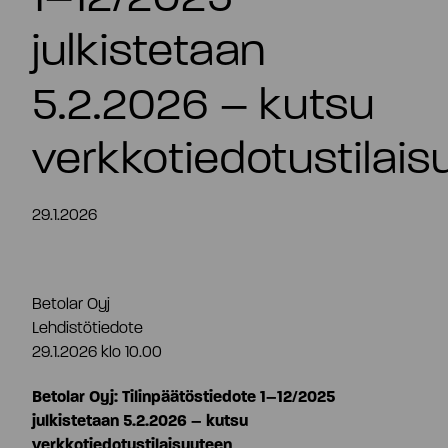
FI
julkistetaan
5.2.2026 – kutsu
verkkotiedotustilai
29.1.2026
Betolar Oyj
Lehdistötiedote
29.1.2026 klo 10.00
Betolar Oyj: Tilinpäätöstiedote 1–12/2025
julkistetaan 5.2.2026 – kutsu
Tiivistelmä
verkkotiedotustilaisuuteen