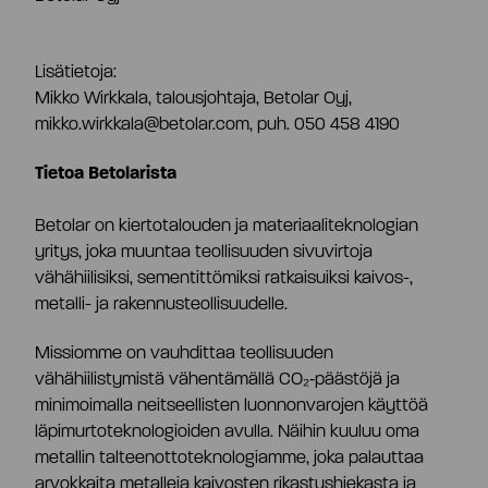
Toimitusjohtaja ja johtoryhmä
Lisätietoja:
Palkitseminen
Mikko Wirkkala, talousjohtaja, Betolar Oyj,
mikko.wirkkala@betolar.com, puh. 050 458 4190
Riskienhallinta
Tietoa Betolarista
Betolar on kiertotalouden ja materiaaliteknologian
Sisäpiirihallinto
yritys, joka muuntaa teollisuuden sivuvirtoja
vähähiilisiksi, sementittömiksi ratkaisuiksi kaivos-,
metalli- ja rakennusteollisuudelle.
Tiedonantopolitiikka
Missiomme on vauhdittaa teollisuuden
vähähiilistymistä vähentämällä CO₂‑päästöjä ja
Tilintarkastaja
minimoimalla neitseellisten luonnonvarojen käyttöä
läpimurtoteknologioiden avulla. Näihin kuuluu oma
metallin talteenottoteknologiamme, joka palauttaa
Hyväksytty neuvonantaja
arvokkaita metalleja kaivosten rikastushiekasta ja