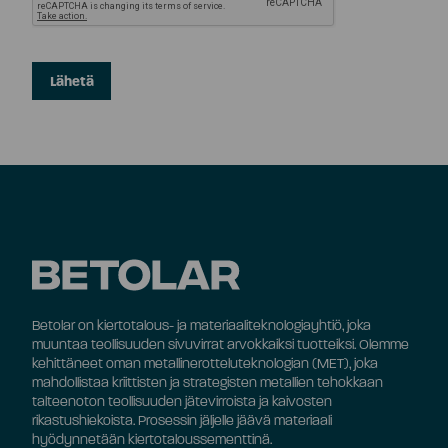
Betolar on kiertotalous- ja materiaaliteknologiayhtiö, joka
muuntaa teollisuuden sivuvirrat arvokkaiksi tuotteiksi. Olemme
kehittäneet oman metallinerotteluteknologian (MET), joka
mahdollistaa kriittisten ja strategisten metallien tehokkaan
talteenoton teollisuuden jätevirroista ja kaivosten
rikastushiekoista. Prosessin jäljelle jäävä materiaali
hyödynnetään kiertotaloussementtinä.