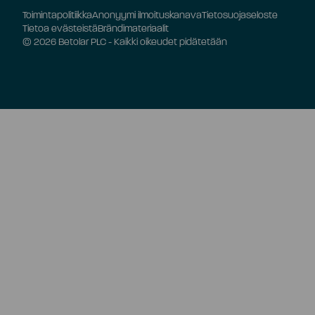
Toimintapolitiikka
Anonyymi ilmoituskanava
Tietosuojaseloste
Tietoa evästeistä
Brändimateriaalit
© 2026 Betolar PLC - Kaikki oikeudet pidätetään