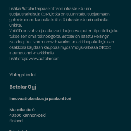
Lisäksi Betolar tarjoaa kriittisen infrastruktuurin
suojausratkaisuja (CIP), jotka on suunniteltu suojaamaan
yhteiskunnan kannalta kriittistä infrastruktuuria erilaisilta
uhkilta.
Yhtiöllä on vahva ja jatkuvasti laajeneva patenttiportfolio, joka
tukee sen omia teknologioita. Betolar on listattu Helsingin
Nasdaq First North Growth Market -markkinapaikalle, ja sen
osakkeilla käydään kauppaa myös Yhdysvalloissa OTCQX
International -markkinalla.
Lisätietoja: www.betolar.com
Yhteystiedot
Betolar Oyj
Innovaatiokeskus ja pääkonttori
Mannilantie 9
43300 Kannonkoski
Finland