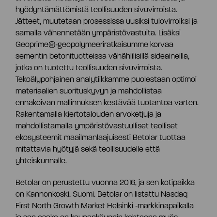
hyödyntämättömistä teollisuuden sivuvirroista.
Jätteet, muutetaan prosessissa uusiksi tulovirroiksi ja
samalla vähennetään ympäristövastuita. Lisäksi
Geoprime®‑geopolymeeriratkaisumme korvaa
sementin betonituotteissa vähähiilisillä sideaineilla,
jotka on tuotettu teollisuuden sivuvirroista.
Tekoälypohjainen analytiikkamme puolestaan optimoi
materiaalien suorituskyvyn ja mahdollistaa
ennakoivan mallinnuksen kestävää tuotantoa varten.
Rakentamalla kiertotalouden arvoketjuja ja
mahdollistamalla ympäristövastuulliset teolliset
ekosysteemit maailmanlaajuisesti Betolar tuottaa
mitattavia hyötyjä sekä teollisuudelle että
yhteiskunnalle.
Betolar on perustettu vuonna 2016, ja sen kotipaikka
on Kannonkoski, Suomi. Betolar on listattu Nasdaq
First North Growth Market Helsinki ‑markkinapaikalla