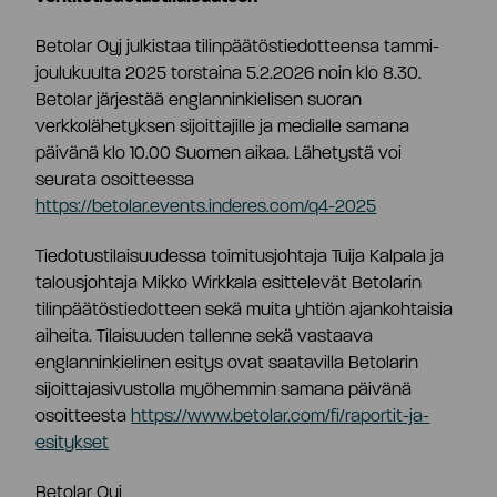
Osaketiedot
Betolar Oyj julkistaa tilinpäätöstiedotteensa tammi-
Strategia ja tavoitteet
joulukuulta 2025 torstaina 5.2.2026 noin klo 8.30.
Betolar järjestää englanninkielisen suoran
Tiivistelmä
Tuottolaskuri
verkkolähetyksen sijoittajille ja medialle samana
Markkinat
päivänä klo 10.00 Suomen aikaa. Lähetystä voi
seurata osoitteessa
Yhtiöjärjestys
Omistajat
https://betolar.events.inderes.com/q4-2025
Teknologia
Tiedotustilaisuudessa toimitusjohtaja Tuija Kalpala ja
Yhtiökokous
Johdon liiketoimet
talousjohtaja Mikko Wirkkala esittelevät Betolarin
Riskit ja epävarmuustekijät
tilinpäätöstiedotteen sekä muita yhtiön ajankohtaisia
aiheita. Tilaisuuden tallenne sekä vastaava
Osakkeenomistajien nimitystoimikunta
Hallituksen valtuutukset
englanninkielinen esitys ovat saatavilla Betolarin
sijoittajasivustolla myöhemmin samana päivänä
osoitteesta
https://www.betolar.com/fi/raportit-ja-
Hallitus
Analyytikot ja suositukset
esitykset
Betolar Oyj