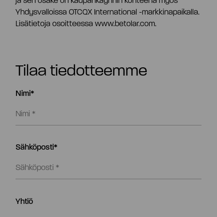
ja sen osake on kaupankäynnin kohteena myös
Yhdysvalloissa OTCQX International -markkinapaikalla.
Lisätietoja osoitteessa www.betolar.com.
Tilaa tiedotteemme
Nimi*
Sähköposti*
Yhtiö