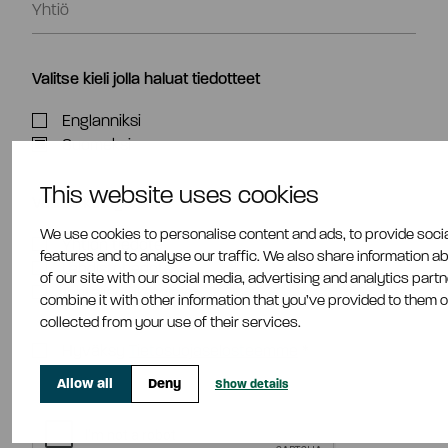
Valitse kieli jolla haluat tiedotteet
Englanniksi
Suomeksi
This website uses cookies
Valitse kategoriat
We use cookies to personalise content and ads, to provide soci
Yhtiön tiedote
features and to analyse our traffic. We also share information a
Lehdistötiedote
of our site with our social media, advertising and analytics par
Johtajien liiketoimet
combine it with other information that you’ve provided to them o
collected from your use of their services.
Hyväksy
Tietosuojaselosteemme
*
Allow all
Deny
Show details