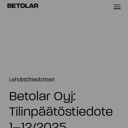
Siirry sisältöön
Betolar
TEKNOLOGIA
RATKAISUT
VASTUULLISUUS
UUTISET & REFERENSSIT
Lehdistötiedotteet
Betolar Oyj:
YRITYS
Tilinpäätöstiedote
SIJOITTAJILLE
1–12/2025
Ota yhteyttä