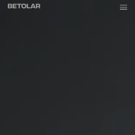
Siirry sisältöön
Betolar
TEKNOLOGIA
RATKAISUT
VASTUULLISUUS
UUTISET & REFERENSSIT
YRITYS
SIJOITTAJILLE
Ota yhteyttä