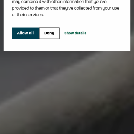
may combine it with other information that you’ve
epävarmuustekijät
provided to them or that they’ve collected from your use
of their services.
Allow all
Deny
Show details