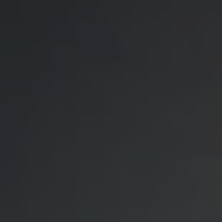
FI
Tiivistelmä