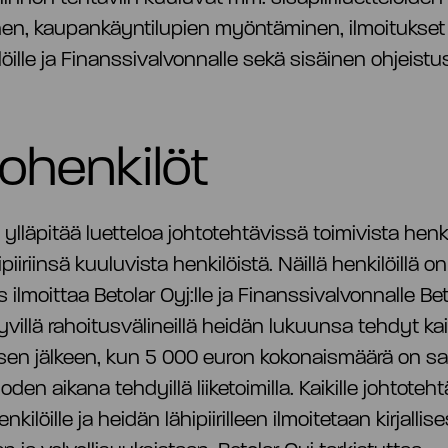
nen, kaupankäyntilupien myöntäminen, ilmoitukset
öille ja Finanssivalvonnalle sekä sisäinen ohjeistus
ohenkilöt
 ylläpitää luetteloa johtotehtävissä toimivista henki
piiriinsä kuuluvista henkilöistä. Näillä henkilöillä on
s ilmoittaa Betolar Oyj:lle ja Finanssivalvonnalle Bet
ttyvillä rahoitusvälineillä heidän lukuunsa tehdyt kai
t sen jälkeen, kun 5 000 euron kokonaismäärä on s
oden aikana tehdyillä liiketoimilla. Kaikille johtoteh
enkilöille ja heidän lähipiirilleen ilmoitetaan kirjallis