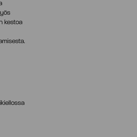
a
myös
on kestoa
tamisesta.
kiellossa