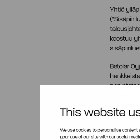
Yhtiö ylläp
("Sisäpiiri
talousjoht
koostuu y
sisäpiirilu
Betolar Oyj
hankkeista,
perustetaa
ja sisäpii
sisäpiirilu
This website u
toimesta, j
We use cookies to personalise content a
Hankekohtai
your use of our site with our social med