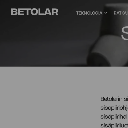
Siirry sisältöön
Betolar
TEKNOLOGIA
RATKA
Betolarin 
sisäpiirio
sisäpiiriha
sisäpiirilu