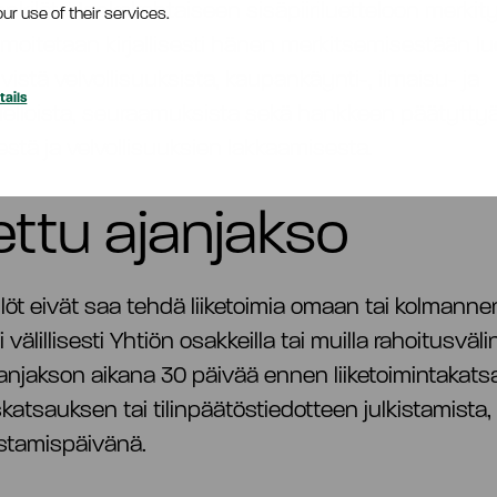
nkilöt. Hankekohtaiseen sisäpiiriluetteloon merkity
ur use of their services.
ilmoitetaan kirjallisesti hänen merkitsemisestään lu
tyvistä velvollisuuksista, kaupankäynti-, ilmaisu- ja
ails
elloista, seuraamuksista sekä hankkeen päätytt
stä ja velvollisuuksien lakkaamisesta.
ettu ajanjakso
löt eivät saa tehdä liiketoimia omaan tai kolmann
 välillisesti Yhtiön osakkeilla tai muilla rahoitusvälin
janjakson aikana 30 päivää ennen liiketoimintakat
skatsauksen tai tilinpäätöstiedotteen julkistamist
kistamispäivänä.