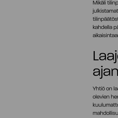
Mikäli til
julkistama
tilinpäätö
kahdella pä
aikaisinta
Laaj
aja
Yhtiö on l
olevien hen
kuulumattom
mahdollisu