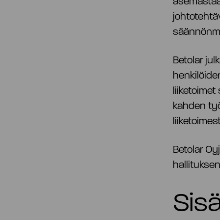
asemastaan
johtotehtäv
säännönmu
Betolar ju
henkilöiden
liiketoime
kahden työ
liiketoime
Betolar Oyj
hallitukse
Sisä