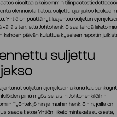
inpäätös sisältää aikaisemmin tilinpäätöstiedotteess
tonta olennaista tietoa, suljettu ajanjakso koskee 
stä. Yhtiö on päättänyt laajentaa suljetun ajanjaks
ivällä siten, että Johtohenkilö saa tehdä liiketoimia
an kahden päivän kuluttua kyseisen raportin julkis
ennettu suljettu
njakso
aajentanut suljetun ajanjakson aikana kaupankäynti
kilöiden piiriä myös sellaisiin Johtohenkilöihin
iin Työntekijöihin ja muihin henkilöihin, joilla on
us saada tietoa Yhtiön liiketoimintakatsauksesta,