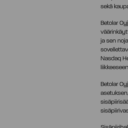
sekä kaupa
Betolar Oy
väärinkäy
ja sen noj
sovelletta
Nasdaq Hel
liikkeeseenl
Betolar Oy
asetuksen,
sisäpiiris
sisäpiiriva
Sisäpiiriha