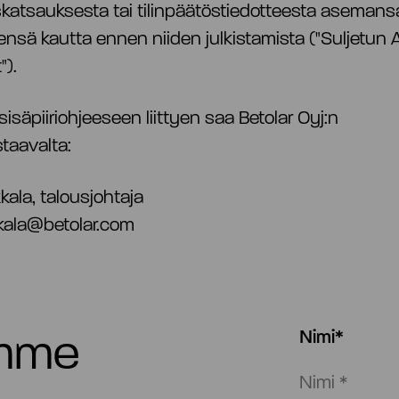
skatsauksesta tai tilinpäätöstiedotteesta asemansa
ensä kautta ennen niiden julkistamista ("Suljetun 
").
 sisäpiiriohjeeseen liittyen saa Betolar Oyj:n
staavalta:
kala, talousjohtaja
kala@betolar.com
emme
Nimi*