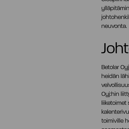
ylläpitämi
johtohenkil
neuvonta.
Joht
Betolar Oyj
heidän lähi
velvollisuu
Oyj:hin lii
liiketoime
kalenterivu
toimiville h