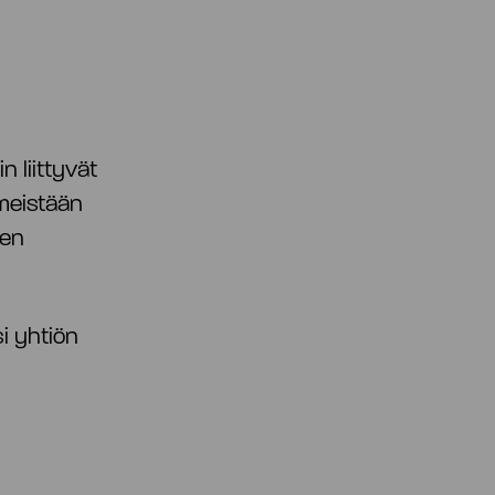
n liittyvät
imeistään
sen
si yhtiön