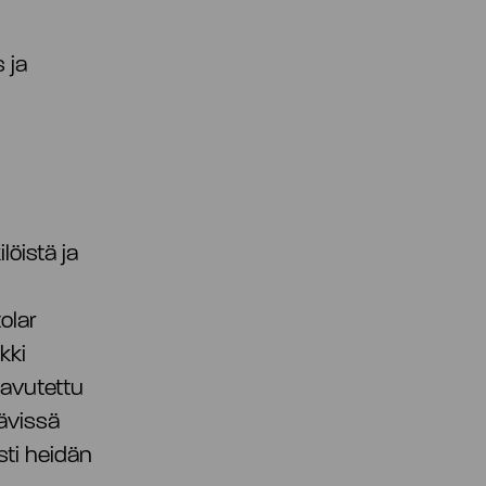
 ja
löistä ja
olar
kki
aavutettu
tävissä
esti heidän