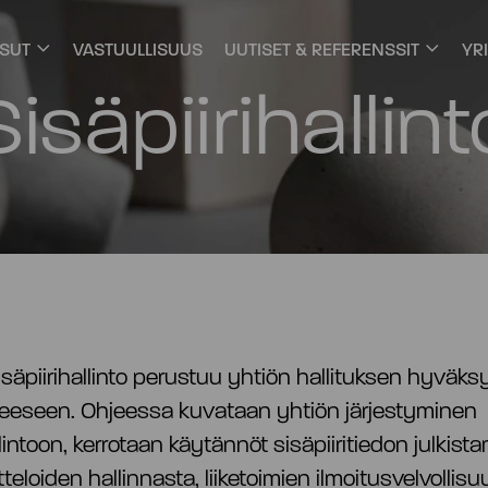
ISUT
VASTUULLISUUS
UUTISET & REFERENSSIT
YR
Sisäpiirihallint
sisäpiirihallinto perustuu yhtiön hallituksen hyvä
hjeeseen. Ohjeessa kuvataan yhtiön järjestyminen
llintoon, kerrotaan käytännöt sisäpiiritiedon julkist
etteloiden hallinnasta, liiketoimien ilmoitusvelvollis