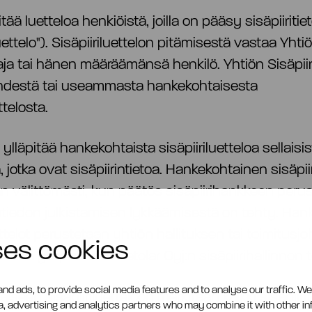
itää luetteloa henkiöistä, joilla on pääsy sisäpiiriti
luettelo"). Sisäpiiriluettelon pitämisestä vastaa Yhti
aja tai hänen määräämänsä henkilö. Yhtiön Sisäpiiri
hdestä tai useammasta hankekohtaisesta
ettelosta.
 ylläpitää hankekohtaista sisäpiiriluetteloa sellaisi
 jotka ovat sisäpiirintietoa. Hankekohtainen sisäpiir
n välittömästi, kun päätös sisäpiirihankkeen peru
rintiedon julkistamisen lykkäämisestä on tehty. Han
ettelot perustetaan yhtiön hallituksen tai toimitusjo
ses cookies
a niitä ylläpidetään Betolar Oyj:n sisäpiirihallinnon 
nd ads, to provide social media features and to analyse our traffic. W
seen sisäpiiriluetteloon merkitään kaikki sisäpiirit
ia, advertising and analytics partners who may combine it with other i