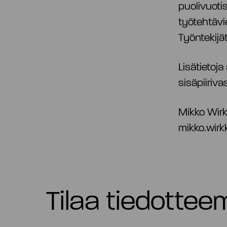
puolivuoti
työtehtävi
Työntekijät
Lisätietoja
sisäpiiriva
Mikko Wirk
mikko.wirk
Tilaa tiedotte