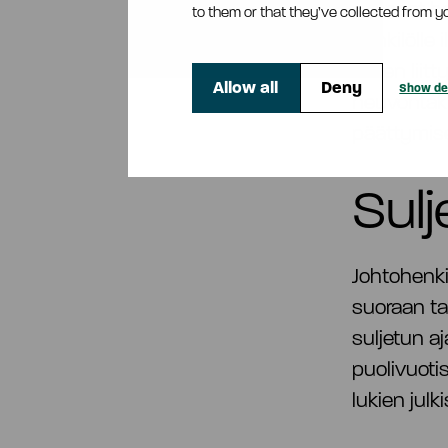
saaneet he
to them or that they’ve collected from yo
henkilölle 
siihen liit
Allow all
Deny
Show det
neuvontaki
päättymise
Sulj
Johtohenki
suoraan tai
suljetun a
puolivuoti
lukien jul