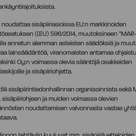
nkäyntirajoituksista.
j noudattaa sisäpiiriasioissa EU:n markkinoiden
ttöasetuksen ((EU) 596/2014, muutoksineen ”MAR
alla annetun alemman asteisten säädöksiä ja muut
vaa lainsäädäntöä, viranomaisten antamaa ohjeist
sinki Oy:n voimassa olevia sääntöjä osakkeiden
askijoille ja sisäpiiriohjetta.
j:llä sisäpiirintiedonhallinnan organisoinnista sekä
 sisäpiiriohjeen ja muiden voimassa olevien
äännösten noudattamisen valvonnasta vastaa yhti
staava.
llinnon tehtäviin kuuluvat mm. sisäpiiriluetteloiden