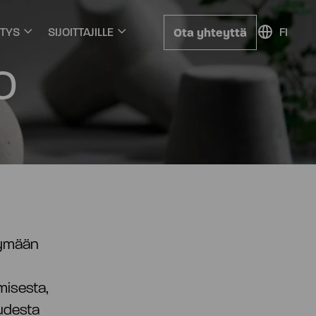
Ota yhteyttä
ITYS
SIJOITTAJILLE
FI
o
ksymään
amisesta,
uudesta