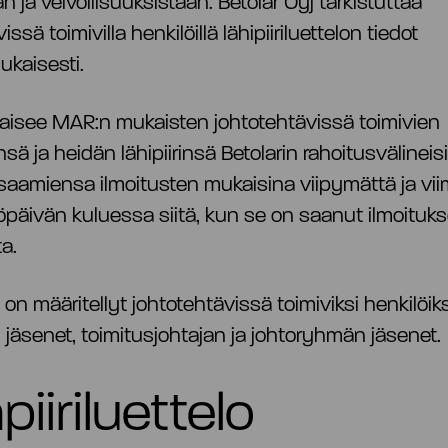
 ja velvollisuuksistaan. Betolar Oyj tarkistuttaa
issä toimivilla henkilöillä lähipiiriluettelon tiedot
kaisesti.
lkaisee MAR:n mukaisten johtotehtävissä toimivien
sä ja heidän lähipiirinsä Betolarin rahoitusvälineisii
t saamiensa ilmoitusten mukaisina viipymättä ja vi
päivän kuluessa siitä, kun se on saanut ilmoituk
sta.
 on määritellyt johtotehtävissä toimiviksi henkilöik
n jäsenet, toimitusjohtajan ja johtoryhmän jäsenet.
piiriluettelo