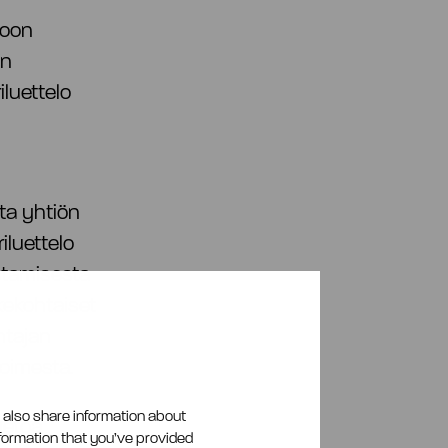
etoon
ön
luettelo
sta yhtiön
iluettelo
stamisesta
kekohtaiset
htajan
toimesta.
e also share information about
ietoa
nformation that you’ve provided