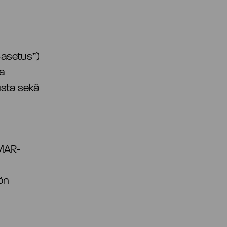
-asetus”)
a
usta sekä
 MAR-
ön