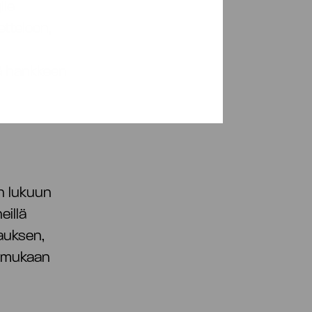
lle
etteloon,
yä hankkeen
en lukuun
eillä
sauksen,
a, mukaan