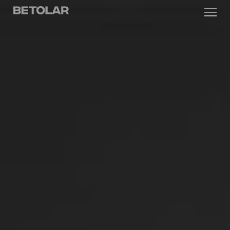
Siirry sisältöön
Betolar
TEKNOLOGIA
RATKAISUT
VASTUULLISUUS
UUTISET & REFERENSSIT
YRITYS
SIJOITTAJILLE
Ota yhteyttä