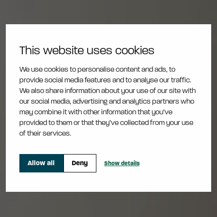
This website uses cookies
We use cookies to personalise content and ads, to
provide social media features and to analyse our traffic.
We also share information about your use of our site with
Palkitseminen
our social media, advertising and analytics partners who
may combine it with other information that you’ve
provided to them or that they’ve collected from your use
of their services.
Allow all
Deny
Show details