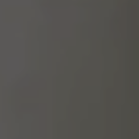
Toimitusjohtaja ja johtoryhmä
Palkitseminen
Riskienhallinta
Sisäpiirihallinto
Tiedonantopolitiikka
Tilintarkastaja
Hyväksytty neuvonantaja