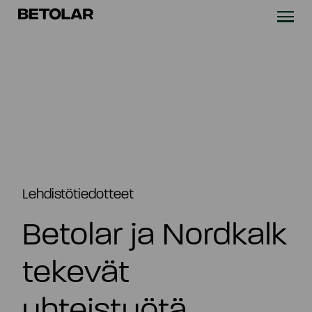
Siirry sisältöön
Betolar
TEKNOLOGIA
RATKAISUT
VASTUULLISUUS
UUTISET & REFERENSSIT
Lehdistötiedotteet
Betolar ja Nordkalk
YRITYS
tekevät
SIJOITTAJILLE
yhteistyötä
Ota yhteyttä