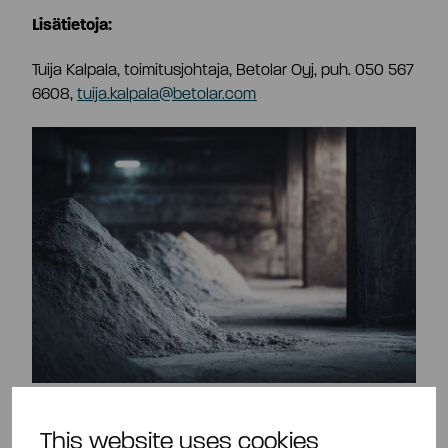
Lisätietoja:
Tuija Kalpala, toimitusjohtaja, Betolar Oyj, puh. 050 567
6608,
tuija.kalpala@betolar.com
This website uses cookies
Tietoa Betolarista