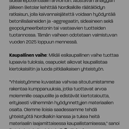
sideainepotentiaalin arviointiin. Alustavan analyysin
Toimitusjohtaja ja johtoryhmä
jälkeen Betolar kehittää Nordkalkille räätälöidyn
ratkaisun, jolla kaivannaisjätettä voidaan hyödyntää
betonilisäaineiden ja -aggregaatin, sideaineen sekä
Palkitseminen
geopolymeeribetonin tai vastaavien tuotteiden
tuotannossa. Tämän vaiheen odotetaan valmistuvan
Riskienhallinta
vuoden 2025 loppuun mennessä.
Kaupallinen vaihe
: Mikäli esikaupallinen vaihe tuottaa
Sisäpiirihallinto
lupaavia tuloksia, osapuolet aikovat kaupallistaa
kiertokalsiitin ja luoda pitkäaikaisen yhteistyön.
"Yhteistyömme kuvastaa vahvaa sitoutumistamme
Tiedonantopolitiikka
rakentaa kumppanuuksia, jotka tuottavat arvoa
molemmille osapuolille ja edistävät kiertotaloutta,
Tilintarkastaja
erityisesti vähemmän hyödynnettyjen materiaalien
osalta. Olemme iloisia saadessamme tehdä
yhteistyötä Nordkalkin kanssa ja tukea heitä
Hyväksytty neuvonantaja
materiaalin laajamittaisessa kaupallistamisessa," sanoi