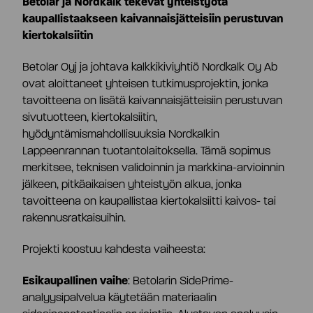
Betolar ja Nordkalk tekevät yhteistyötä
kaupallistaakseen kaivannaisjätteisiin perustuvan
Osaketiedot
Strategia ja tavoitteet
kiertokalsiitin
Betolar Oyj ja johtava kalkkikiviyhtiö Nordkalk Oy Ab
Tiivistelmä
Tuottolaskuri
Markkinat
ovat aloittaneet yhteisen tutkimusprojektin, jonka
tavoitteena on lisätä kaivannaisjätteisiin perustuvan
sivutuotteen, kiertokalsiitin,
Yhtiöjärjestys
Omistajat
Teknologia
hyödyntämismahdollisuuksia Nordkalkin
Lappeenrannan tuotantolaitoksella. Tämä sopimus
merkitsee, teknisen validoinnin ja markkina-arvioinnin
Yhtiökokous
Johdon liiketoimet
Riskit ja epävarmuustekijät
jälkeen, pitkäaikaisen yhteistyön alkua, jonka
tavoitteena on kaupallistaa kiertokalsiitti kaivos- tai
rakennusratkaisuihin.
Osakkeenomistajien nimitystoimikunta
Hallituksen valtuutukset
Projekti koostuu kahdesta vaiheesta:
Hallitus
Analyytikot ja suositukset
Esikaupallinen vaihe
: Betolarin SidePrime-
analyysipalvelua käytetään materiaalin