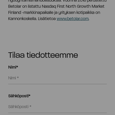
hyödyntämismahdollisuuksia. Vuonna 2016 perustettu
Betolar on listattu Nasdaq First North Growth Market
Finland -markkinapaikalle ja yrityksen kotipaikka on
Kannonkoskella. Lisätietoa
www.betolar.com
.
Tilaa tiedotteemme
Nimi*
Sähköposti*