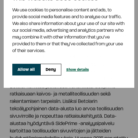
We use cookies to personalise content and ads, to
Betolar on kiertotalouden mahdollistaja ja
provide social media features and to analyse our traffic.
materiaaliteknologian asiantuntija. Tavoitteena on
We also share information about your use of our site with
vähentää hiilidioksidipäästöjä ja neitseellisten
our social media, advertising and analytics partners who
luonnonvarojen käyttöä erityisesti kaivostoiminnassa
may combine it with other information that you’ve
ja rakentamisessa.
provided to them or that they’ve collected from your use
of their services.
Betolarin kiertotalousinnovaatiot vähentävät
huomattavasti sementin käytöstä aiheutuvia
Allow all
Deny
Show details
hiilidioksidipäästöjä ja neitseellisten raaka-aineiden
käyttöä hyödyntämällä teollisuuden sivuvirtoja.
Betolar kehittää jatkuvasti vähähiilistä Geoprime-
ratkaisuaan kaivos- ja metalliteollisuuden sekä
rakentamisen tarpeisiin. Lisäksi Betolarin
tekoälypohjainen data-alusta luo arvoa teollisuuden
sivuvirroille ja nopeuttaa ratkaisukehitystä. Data-
alustaa hyödyntävä SidePrime -analyysipalvelu
kartoittaa teollisuuden sivuvirtojen ja jätteiden