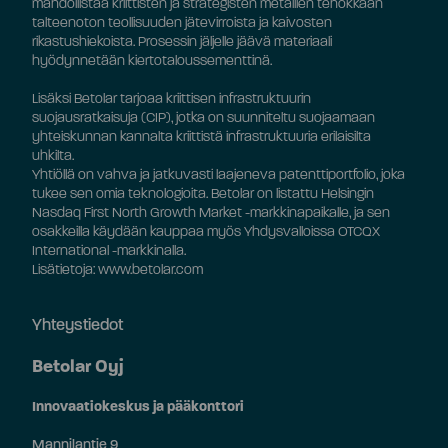
mahdollistaa kriittisten ja strategisten metallien tehokkaan
talteenoton teollisuuden jätevirroista ja kaivosten
rikastushiekoista. Prosessin jäljelle jäävä materiaali
hyödynnetään kiertotaloussementtinä.
Lisäksi Betolar tarjoaa kriittisen infrastruktuurin
suojausratkaisuja (CIP), jotka on suunniteltu suojaamaan
yhteiskunnan kannalta kriittistä infrastruktuuria erilaisilta
uhkilta.
Yhtiöllä on vahva ja jatkuvasti laajeneva patenttiportfolio, joka
tukee sen omia teknologioita. Betolar on listattu Helsingin
Nasdaq First North Growth Market -markkinapaikalle, ja sen
osakkeilla käydään kauppaa myös Yhdysvalloissa OTCQX
International -markkinalla.
Lisätietoja: www.betolar.com
Yhteystiedot
Betolar Oyj
Innovaatiokeskus ja pääkonttori
Mannilantie 9