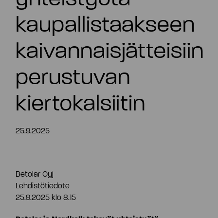
FI
kaupallistaakseen
kaivannaisjätteisiin
perustuvan
kiertokalsiitin
25.9.2025
Betolar Oyj
Lehdistötiedote
25.9.2025 klo 8.15
Tiivistelmä