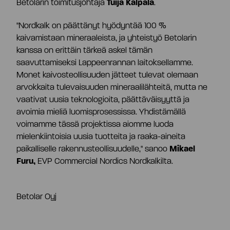
Betolarin toimitusjohtaja
Tuija Kalpala
.
"Nordkalk on päättänyt hyödyntää 100 %
kaivamistaan mineraaleista, ja yhteistyö Betolarin
kanssa on erittäin tärkeä askel tämän
saavuttamiseksi Lappeenrannan laitoksellamme.
Monet kaivosteollisuuden jätteet tulevat olemaan
arvokkaita tulevaisuuden mineraalilähteitä, mutta ne
vaativat uusia teknologioita, päättäväisyyttä ja
avoimia mieliä luomisprosessissa. Yhdistämällä
voimamme tässä projektissa aiomme luoda
mielenkiintoisia uusia tuotteita ja raaka-aineita
paikalliselle rakennusteollisuudelle," sanoo
Mikael
Furu,
EVP Commercial Nordics Nordkalkilta.
Betolar Oyj