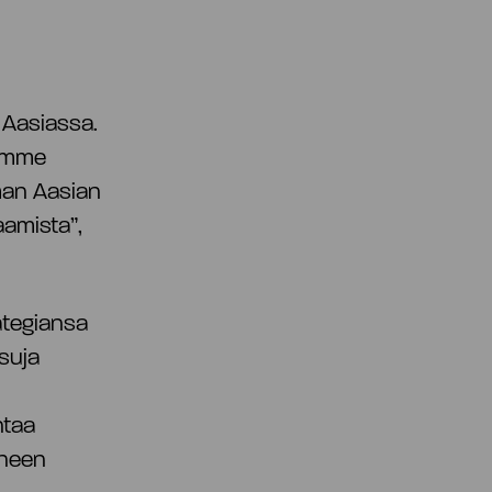
a Aasiassa.
tämme
man Aasian
amista”,
ategiansa
isuja
ntaa
iheen