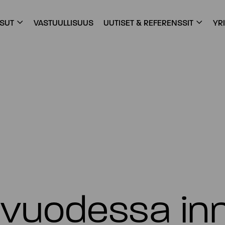
ISUT
VASTUULLISUUS
UUTISET & REFERENSSIT
YR
vuodessa inn