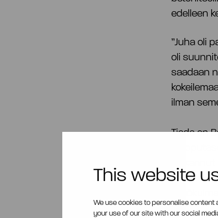
edelleen k
”Juha oli 
oli suunnit
saadaan nä
kokeilemaa
ilman seme
Tiede on B
huipputason
palkannut 
This website u
Piispasen
näkökulma
We use cookies to personalise content a
your use of our site with our social med