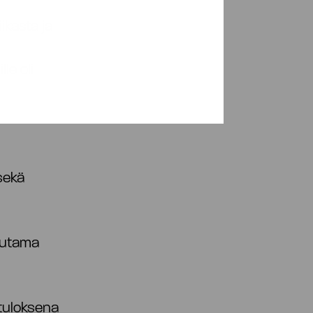
ikasta ja
lle oli
sekä
muutama
 tuloksena