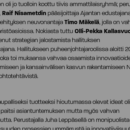
n oli jo tuolloin koottu tiivis ammattilaisryhmä; per
,
Raif Nisametdin
pääsijoittaja Ajantan edustajana
kehityksen neuvonantaja
Timo Mäkelä
, jolla on v
istöasioissa. Nokiasta tuttu
Olli-Pekka Kallasvu
enut strategian jalostamista hallituksen
jana. Hallitukseen puheenjohtajaroolissa aloitti 2
 joka toi mukaansa vahvaa osaamista innovaatioid
amiseen ja kansainvälisen kasvun rakentamiseen N
htotehtävistä.
aupalliseksi tuotteeksi hioutumassa olevat ideat ol
 paitsi asiantuntemuksen mutta myös vahvan
autta. Perustajalla Juha Leppäsellä on monipuolista
lisuuden prosessien ymmärrystä ja innovatiiviisuu