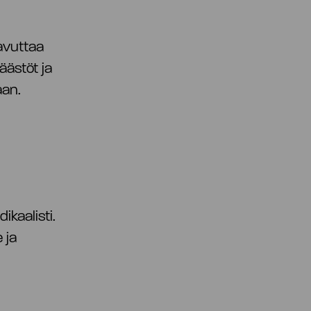
aavuttaa
äästöt ja
aan.
ikaalisti.
 ja