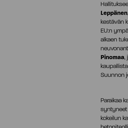
Hallituksee
Leppänen
kestävän 
EU:n ympär
alkaen tuk
neuvonanta
Pinomaa
,
kaupallist
Suunnon jo
Paraikaa k
syntyneet
kokeilun k
betoniteol