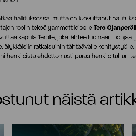
miseksi.”
tkaa hallituksessa, mutta on luovuttanut hallituk
ajan roolin tekoälyammattilaiselle
Tero Ojanperäl
vuttaa kapula Terolle, joka lähtee luomaan pohjaa 
, älykkäisiin ratkaisuihin tähtäävälle kehitystyölle
ni henkilöistä ehdottomasti paras henkilö tähän 
nostunut näistä artik