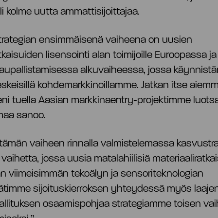
i kolme uutta ammattisijoittajaa.
strategian ensimmäisenä vaiheena on uusien
kaisuiden lisensointi alan toimijoille Euroopassa j
aupallistamisessa alkuvaiheessa, jossa käynnis
skeisillä kohdemarkkinoillamme. Jatkan itse aiem
i tuella Aasian markkinaentry-projektimme luotsa
maa sanoo.
 tämän vaiheen rinnalla valmistelemassa kasvustr
aihetta, jossa uusia matalahiilisiä materiaaliratka
aan viimeisimmän tekoälyn ja sensoriteknologian
äätimme sijoituskierroksen yhteydessä myös laaje
allituksen osaamispohjaa strategiamme toisen va