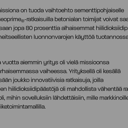
missiona on tuoda vaihtoehto sementtipohjaiselle
 Geoprime
-ratkaisuilla betonialan toimijat voivat s
®
aan jopa 80 prosenttia alhaisemmat hiilidioksiidip
eitseellisten luonnonvarojen käyttöä tuotannoss
uotta aiemmin yritys oli vielä missioonsa
haisemmassa vaiheessa. Yrityksellä oli kesällä
ään joukko innovatiivisia ratkaisuja, joilla
n hiilidioksiidipäästöjä oli mahdollista vähentää rad
, mihin sovelluksiin lähdettäisiin, mille markkinoille
liiketoimintamallilla.