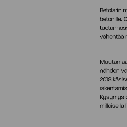
Betolarin 
betonille.
tuotannoss
vähentää n
Muutamaa v
nähden var
2018 käsiss
rakentamise
Kysymys oli
millaisella 