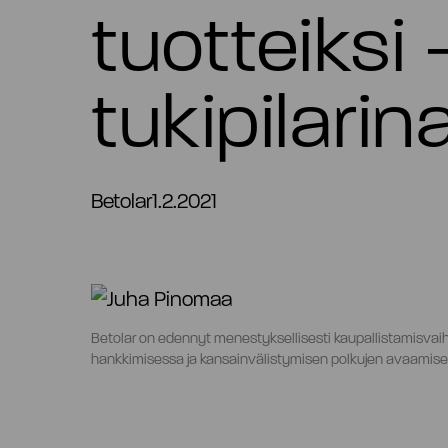
tuotteiksi 
tukipilarin
Betolar
1.2.2021
Betolar on edennyt menestyksellisesti kaupallistamisvaihe
hankkimisessa ja kansainvälistymisen polkujen avaamise