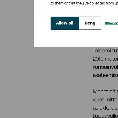
to them or that they’ve collected from yo
”Mirja oli 
jatkanut J
Allow all
Deny
Show det
lukemattomil
kertynyt v
Toiseksi t
2019 materi
kansainväl
akateemise
Monet näis
vuosi sitt
asiakkaide
Lupaavalla 