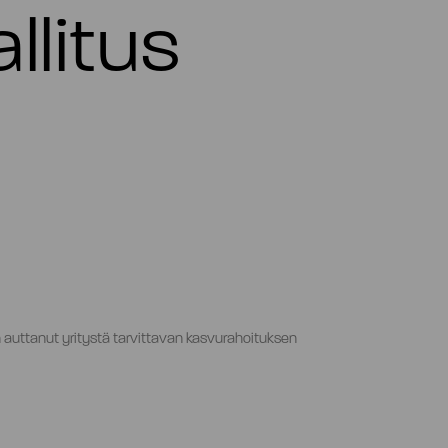
llitus
n auttanut yritystä tarvittavan kasvurahoituksen