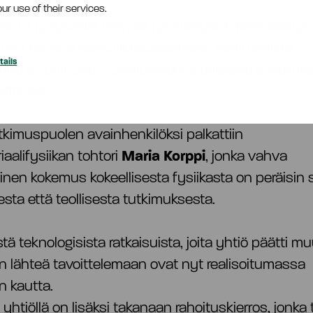
ur use of their services.
tuonut yritykselle vahvaa ymmärrystä materiaalifysi
uhan kanssa reseptiikkaosaamisen kehittämistä
ails
le sivuvirroille. Sovellusideoita erilaisille sovelluksi
altavasti.”
utkimuspuolen avainhenkilöksi palkattiin
aalifysiikan tohtori
Maria Korppi
, jonka vahva
inen kokemus kokeellisesta fysiikasta on peräisin 
sta että teollisesta tutkimuksesta.
tä teknologisista ratkaisuista, joita yhtiö päätti 
en lähteä tavoittelemaan ovat nyt realisoitumassa
n kautta.
yhtiöllä on lisäksi takanaan rahoituskierros, jonka