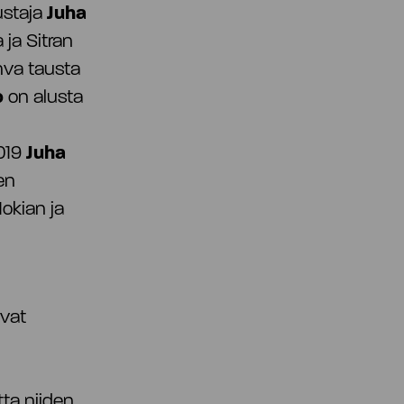
ustaja
Juha
 ja Sitran
ahva tausta
o
on alusta
019
Juha
en
okian ja
ivat
tta niiden