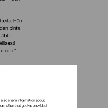
tteita. Hän
eiden pinta
lähti
llisesti
aailman.”
si
i
e also share information about
nformation that you’ve provided