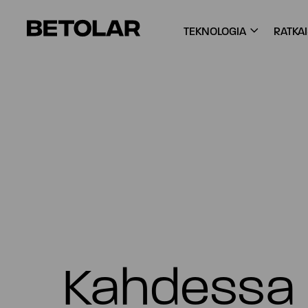
Siirry sisältöön
Betolar
TEKNOLOGIA
RATKA
Kahdessa 