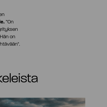
sen
le.
”On
yrityksen
. Hän on
tehtävään".
keleista