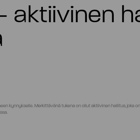
– aktiivinen ha
a
en kynnykselle. Merkittävänä tukena on ollut aktiivinen hallitus, joka o
ssa.