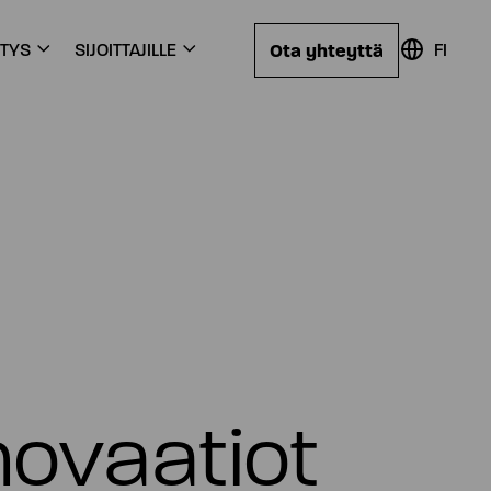
Ota yhteyttä
ITYS
SIJOITTAJILLE
FI
ovaatiot