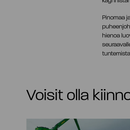
käynnistä
Pinomaa ja
puheenjoht
hienoa luo
seuraavalle
tuntemista
Voisit olla kiin