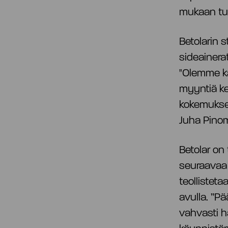
mukaan tul
Betolarin 
sideainerat
"Olemme k
myyntiä ke
kokemuksen
Juha Pino
Betolar on
seuraavaa v
teollistet
avulla. ”P
vahvasti h