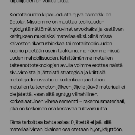
kilpailijoiden on vaikea yltää.
Toimitusjohtaja ja johtoryhmä
Kiertotalouden kilpailuedusta hyvä esimerkki on
Betolar. Missiomme on muuttaa teollisuuden
Palkitseminen
hyödyntämättömät sivuvirrat arvokkaiksi ja kestävän
kehityksen mukaisiksi materiaaleiksi. Siinä missä
kaivosten rikastushiekkaa tai metalliteollisuuden
Riskienhallinta
kuonia pidetään usein taakkana, me näemme niissä
uuden mahdollisuuden. Kehittämämme metallien
Sisäpiirihallinto
talteenottoteknologian avulla voimme erottaa näistä
sivuvirroista ja jätteistä strategisia ja kriittisiä
metalleja. Innovaatio ei kuitenkaan jää tähän:
Tiedonantopolitiikka
metallien talteenoton jälkeen jäljelle jäävä materiaali ei
ole jätettä, vaan siitä syntyy vähähiilinen,
korkealaatuinen vihreä sementti – rakennusmateriaali,
Tilintarkastaja
joka on keskeinen osa kestävää tulevaisuutta.
Tämä tarkoittaa kahta asiaa: 1) jätettä ei jää, sillä
Hyväksytty neuvonantaja
materiaalivirran jokainen osa otetaan hyötykäyttöön,