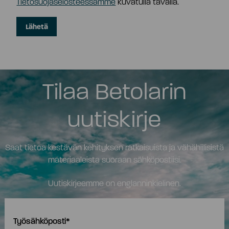
Tietosuojaselosteessamme
kuvatulla tavalla.
Tilaa Betolarin
uutiskirje
Saat tietoa kestävän kehityksen ratkaisuista ja vähähiilisistä
materiaaleista suoraan sähköpostiisi.
Uutiskirjeemme on englanninkielinen.
Työsähköposti
*