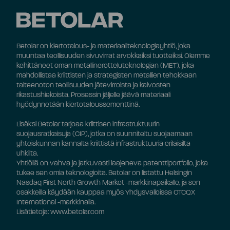
Betolar on kiertotalous- ja materiaaliteknologiayhtiö, joka
muuntaa teollisuuden sivuvirrat arvokkaiksi tuotteiksi. Olemme
kehittäneet oman metallinerotteluteknologian (MET), joka
mahdollistaa kriittisten ja strategisten metallien tehokkaan
talteenoton teollisuuden jätevirroista ja kaivosten
rikastushiekoista. Prosessin jäljelle jäävä materiaali
hyödynnetään kiertotaloussementtinä.
Lisäksi Betolar tarjoaa kriittisen infrastruktuurin
suojausratkaisuja (CIP), jotka on suunniteltu suojaamaan
yhteiskunnan kannalta kriittistä infrastruktuuria erilaisilta
uhkilta.
Yhtiöllä on vahva ja jatkuvasti laajeneva patenttiportfolio, joka
tukee sen omia teknologioita. Betolar on listattu Helsingin
Nasdaq First North Growth Market -markkinapaikalle, ja sen
osakkeilla käydään kauppaa myös Yhdysvalloissa OTCQX
International -markkinalla.
Lisätietoja: www.betolar.com