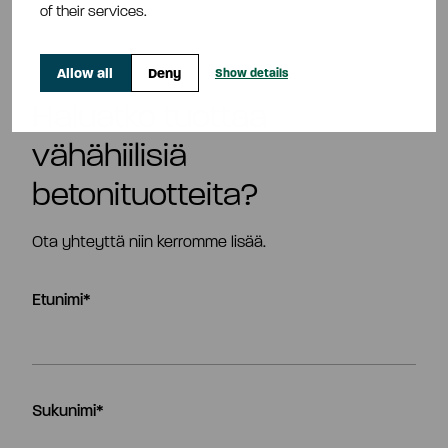
of their services.
Allow all
Deny
Show details
Haluatko tuottaa
vähähiilisiä
betonituotteita?
Ota yhteyttä niin kerromme lisää.
Etunimi
*
Sukunimi
*