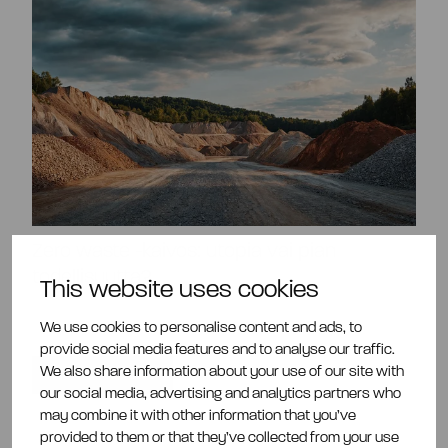
Zero waste -kaivos: utopia vai pian
todellisuutta?
This website uses cookies
Blogi
29.8.2025
We use cookies to personalise content and ads, to
provide social media features and to analyse our traffic.
We also share information about your use of our site with
View all articles
our social media, advertising and analytics partners who
may combine it with other information that you’ve
provided to them or that they’ve collected from your use