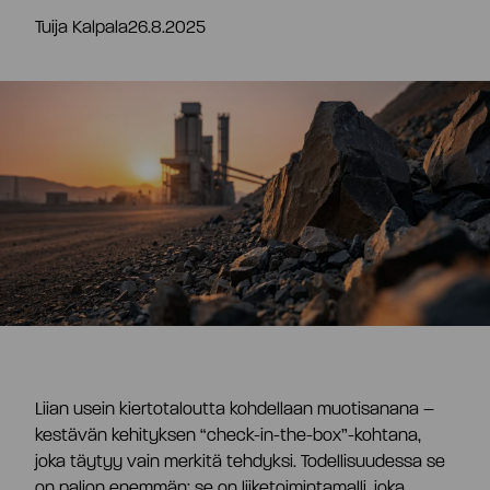
Tuija Kalpala
26.8.2025
FI
Liian usein kiertotaloutta kohdellaan muotisanana –
kestävän kehityksen “check-in-the-box”-kohtana,
joka täytyy vain merkitä tehdyksi. Todellisuudessa se
Tiivistelmä
on paljon enemmän; se on liiketoimintamalli, joka