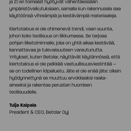
ja 2) eri toimialat hyötyvät vähentäessään
ympäristövaikutuksiaan, samalla kun rakennusala saa
käyttöönsä vihreämpiä ja kestävämpiä materiaaleja.
Kiertotalous ei ole ohimenevä trendi, vaan suunta,
johon koko teollisuus on liikkumassa. Se tarjoaa
pohjan liiketoiminnalle, joka on yhtä aikaa kestävää,
kannattavaa ja tulevaisuuteen varautunutta.
Yritykset, kuten Betolar, näyttävät käytännössä, että
kiertotalous ei ole pelkkää vastuullisuusviestintää –
se on todellinen kilpailuetu. Jäte ei ole enää jäte: oikein
hyödynnettynä se muuttuu arvokkaaksi raaka-
aineeksi ja rakentaa perustan huomisen
teollisuudelle.
Tuija Kalpala
President & CEO, Betolar Oyj