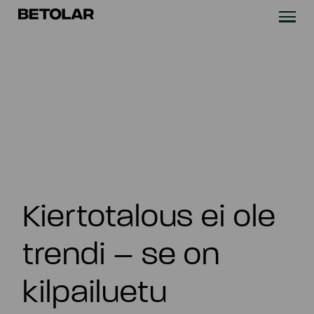
Siirry sisältöön
Betolar
TEKNOLOGIA
RATKAISUT
VASTUULLISUUS
UUTISET & REFERENSSIT
Kiertotalous ei ole
YRITYS
trendi – se on
SIJOITTAJILLE
kilpailuetu
Ota yhteyttä