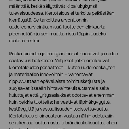
määrittää, ketkä säilyttävät kilpailukykynsä
Osaketiedot
tulevaisuudessa. Kiertotalous ei tarkoita pelkästään
Strategia ja tavoitteet
kierrätystä. Se tarkoittaa arvonluonnin
uudelleenarviointia, missä tuotteiden elinkaarta
Tiivistelmä
Tuottolaskuri
pidennetään ja sen muuttamista täysin uudeksi
Markkinat
raaka-aineeksi.
Yhtiöjärjestys
Omistajat
Raaka-aineiden ja energian hinnat nousevat, ja niiden
Teknologia
saatavuus heikkenee. Yritykset, jotka omaksuvat
kiertotalouden periaatteet – kuten uudelleenkäytön
Yhtiökokous
Johdon liiketoimet
ja materiaalien innovoinnin – vähentävät
Riskit ja epävarmuustekijät
riippuvuuttaan epävakaista toimitusketjuista ja
suojaavat itseään hintavaihteluilta. Samalla sekä
Osakkeenomistajien nimitystoimikunta
Hallituksen valtuutukset
kuluttajat että yritysasiakkaat odottavat enemmän
kuin pelkkiä tuotteita: he vaativat läpinäkyvyyttä,
kestävyyttä ja vastuullisuuden todistettavuutta.
Hallitus
Analyytikot ja suositukset
Kiertotalous ei ainoastaan vastaa näihin odotuksiin –
se rakentaa luottamusta ja brändiuskollisuutta, johon