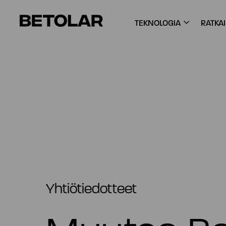
Siirry sisältöön
Betolar
TEKNOLOGIA
RATKA
Yhtiötiedotteet