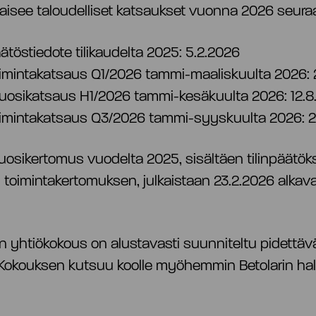
lkaisee taloudelliset katsaukset vuonna 2026 seuraa
äätöstiedote tilikaudelta 2025: 5.2.2026
oimintakatsaus Q1/2026 tammi-maaliskuulta 2026: 
vuosikatsaus H1/2026 tammi-kesäkuulta 2026: 12.8
toimintakatsaus Q3/2026 tammi-syyskuulta 2026: 2
vuosikertomus vuodelta 2025, sisältäen tilinpäätök
 toimintakertomuksen, julkaistaan 23.2.2026 alkavall
n yhtiökokous on alustavasti suunniteltu pidettäv
 Kokouksen kutsuu koolle myöhemmin Betolarin hall