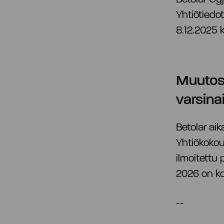
Yhtiötiedo
8.12.2025 
Muutos 
varsina
Betolar ai
Yhtiökokou
ilmoitettu 
2026 on k
--