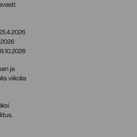
vasti:
23.4.2026
.2026
8.10.2026
sen ja
a viikolla
äksi
itus.