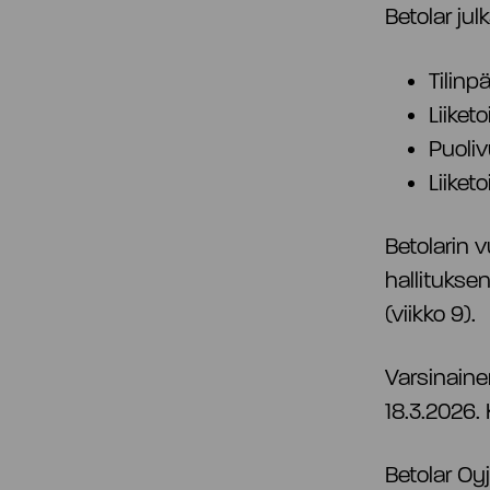
Betolar ju
Tilinp
Liiket
Puoli
Liike
Betolarin 
hallituksen
(viikko 9).
Varsinaine
18.3.2026.
Betolar Oyj