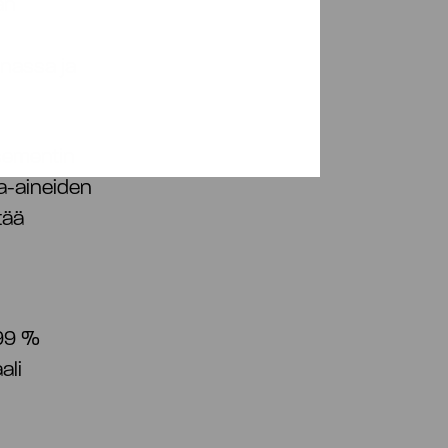
an
nnassa ja
 sementin
ka-aineiden
tää
 99 %
ali