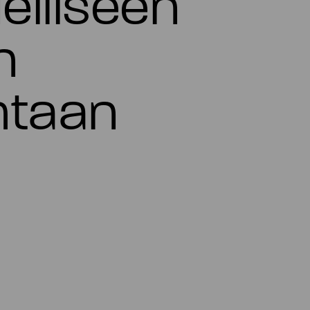
elliseen
n
htaan