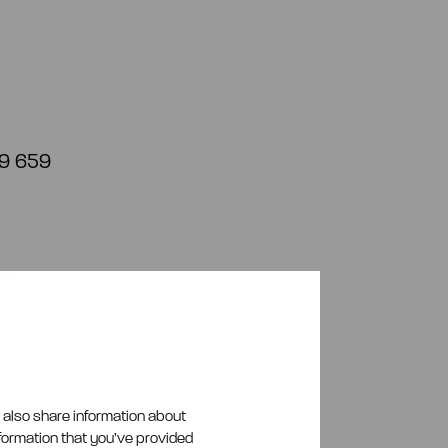
09 659
98
e also share information about
nformation that you’ve provided