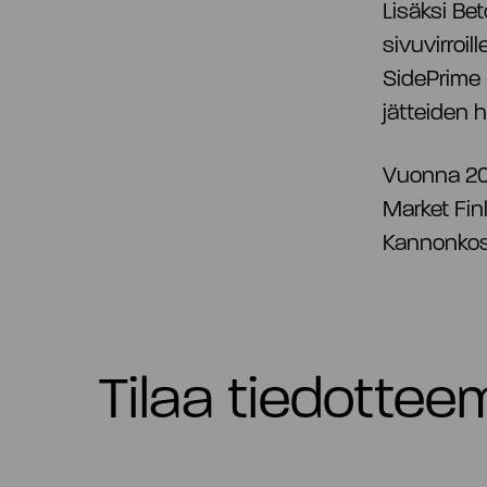
Lisäksi Be
sivuvirroi
SidePrime 
jätteiden 
Vuonna 201
Market Fin
Kannonkosk
Tilaa tiedotte