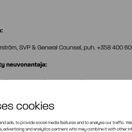
a:
rström, SVP & General Counsel, puh. +358 400 6
y neuvonantaja:
ander Corporate Finance Oy, puh. +358 50 520 40
ses cookies
olarista
nd ads, to provide social media features and to analyse our traffic. W
ia, advertising and analytics partners who may combine it with other i