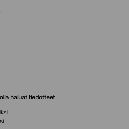
*
 jolla haluat tiedotteet
ksi
si