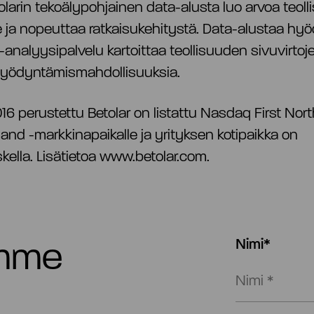
tolarin tekoälypohjainen data-alusta luo arvoa teol
lle ja nopeuttaa ratkaisukehitystä. Data-alustaa h
-analyysipalvelu kartoittaa teollisuuden sivuvirtoje
hyödyntämismahdollisuuksia.
6 perustettu Betolar on listattu Nasdaq First Nor
land -markkinapaikalle ja yrityksen kotipaikka on
ella. Lisätietoa www.betolar.com.
emme
Nimi*