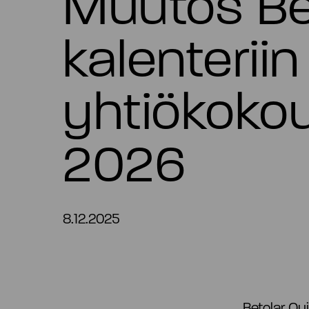
Muutos Bet
kalenteriin
yhtiökoko
2026
8.12.2025
Betolar Oyj