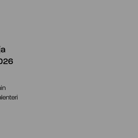
ja
2026
min
lenteri