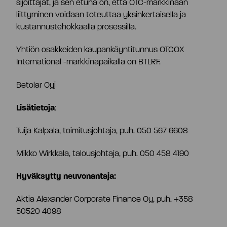
Toimitusjohtaja ja johtoryhmä
sijoittajat, ja sen etuna on, että OTC-markkinaan
liittyminen voidaan toteuttaa yksinkertaisella ja
kustannustehokkaalla prosessilla.
Palkitseminen
Yhtiön osakkeiden kaupankäyntitunnus OTCQX
International -markkinapaikalla on BTLRF.
Riskienhallinta
Betolar Oyj
Lisätietoja
:
Sisäpiirihallinto
Tuija Kalpala, toimitusjohtaja, puh. 050 567 6608
Tiedonantopolitiikka
Mikko Wirkkala, talousjohtaja, puh. 050 458 4190
Hyväksytty neuvonantaja:
Tilintarkastaja
Aktia Alexander Corporate Finance Oy, puh. +358
50520 4098
Hyväksytty neuvonantaja