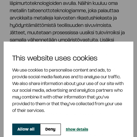
läpimurtoteknologioiden avulla. Näihin kuuluu oma
metallin talteenottoteknologiamme, joka palauttaa
arvokkaita metalleja kaivosten rikastushiekasta ja
hyödyntämättömistä teollisuuden sivuvirroista.
Jätteet, muutetaan prosessissa uusiksi tulovirroiksi ja
samalla vähennetään ympäristövastuita. Lisäksi
Geoprime®‑geopolymeeriratkaisumme korvaa
sementin betonituotteissa vähähiilisillä sideaineilla,
This website uses cookies
jotka on tuotettu teollisuuden sivuvirroista.
Tekoälypohjainen analytiikkamme puolestaan optimoi
We use cookies to personalise content and ads, to
materiaalien suorituskyvyn ja mahdollistaa
provide social media features and to analyse our traffic.
We also share information about your use of our site with
ennakoivan mallinnuksen kestävää tuotantoa varten.
our social media, advertising and analytics partners who
Rakentamalla kiertotalouden arvoketjuja ja
may combine it with other information that you’ve
mahdollistamalla ympäristövastuulliset teolliset
provided to them or that they’ve collected from your use
ekosysteemit maailmanlaajuisesti Betolar tuottaa
of their services.
mitattavia hyötyjä sekä teollisuudelle että
yhteiskunnalle.
Allow all
Deny
Show details
Betolar on perustettu vuonna 2016, ja sen kotipaikka