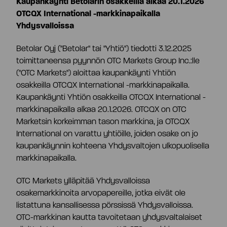
Kaupankäynti Betolarin osakkeilla alkaa 20.1.2026
OTCQX International -markkinapaikalla
Osaketiedot
Strategia ja tavoitteet
Yhdysvalloissa
Betolar Oyj ("Betolar" tai "Yhtiö") tiedotti 3.12.2025
Tiivistelmä
Tuottolaskuri
Markkinat
toimittaneensa pyynnön OTC Markets Group Inc.:lle
("OTC Markets") aloittaa kaupankäynti Yhtiön
osakkeilla OTCQX International -markkinapaikalla.
Yhtiöjärjestys
Omistajat
Teknologia
Kaupankäynti Yhtiön osakkeilla OTCQX International -
markkinapaikalla alkaa 20.1.2026. OTCQX on OTC
Marketsin korkeimman tason markkina, ja OTCQX
Yhtiökokous
Johdon liiketoimet
Riskit ja epävarmuustekijät
International on varattu yhtiöille, joiden osake on jo
kaupankäynnin kohteena Yhdysvaltojen ulkopuolisella
markkinapaikalla.
Osakkeenomistajien nimitystoimikunta
Hallituksen valtuutukset
OTC Markets ylläpitää Yhdysvalloissa
osakemarkkinoita arvopapereille, jotka eivät ole
Hallitus
Analyytikot ja suositukset
listattuna kansallisessa pörssissä Yhdysvalloissa.
OTC-markkinan kautta tavoitetaan yhdysvaltalaiset