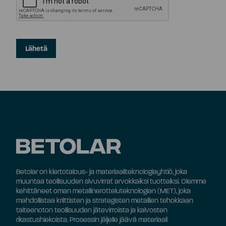
Betolar on kiertotalous- ja materiaaliteknologiayhtiö, joka
muuntaa teollisuuden sivuvirrat arvokkaiksi tuotteiksi. Olemme
kehittäneet oman metallinerotteluteknologian (MET), joka
mahdollistaa kriittisten ja strategisten metallien tehokkaan
talteenoton teollisuuden jätevirroista ja kaivosten
rikastushiekoista. Prosessin jäljelle jäävä materiaali