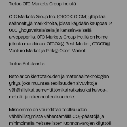
Tietoa OTC Markets Group Inc:stä
OTC Markets Group Inc. (OTCQX: OTCM) ylläpitää
säänneltyjä markkinoita, joissa käydään kauppaa 12
000 yhdysvaltalaisella ja kansainvälisellä
arvopaperilla. OTC Markets Group Inc.:llä on kolme
julkista markkinaa: OTCQX® Best Market, OTCQB®
Venture Market ja Pink® Open Market.
Tietoa Betolarista
Betolar on kiertotalouden ja materiaaliteknologian
yritys, joka muuntaa teollisuuden sivuvirtoja
vähähiilisiksi, sementittömiksi ratkaisuiksi kaivos-,
metalli- ja rakennusteollisuudelle.
Missiomme on vauhdittaa teollisuuden
vähähiilistymistä vähentämällä CO₂‑päästöjä ja
minimoimalla neitseellisten luonnonvarojen käyttöä