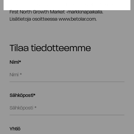
on Kannonkoski, Suomi. Betolar on listattu Nasdaq
First North Growth Market ‑markkinapaikalla.
Lisätietoja osoitteessa www.betolar.com.
Tilaa tiedotteemme
Nimi*
Sähköposti*
Yhtiö