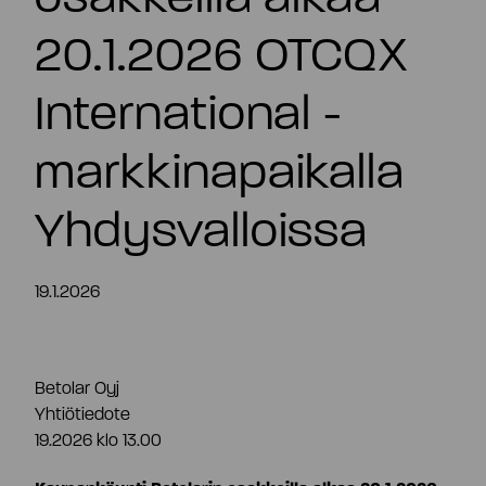
FI
20.1.2026 OTCQX
International -
markkinapaikalla
Yhdysvalloissa
19.1.2026
Betolar Oyj
Yhtiötiedote
19.2026 klo 13.00
Tiivistelmä