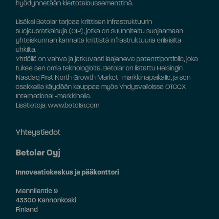
hyödynnetään kiertotaloussementtinä.
Lisäksi Betolar tarjoaa kriittisen infrastruktuurin
suojausratkaisuja (CIP), jotka on suunniteltu suojaamaan
yhteiskunnan kannalta kriittistä infrastruktuuria erilaisilta
uhkilta.
Yhtiöllä on vahva ja jatkuvasti laajeneva patenttiportfolio, joka
tukee sen omia teknologioita. Betolar on listattu Helsingin
Nasdaq First North Growth Market -markkinapaikalle, ja sen
osakkeilla käydään kauppaa myös Yhdysvalloissa OTCQX
International -markkinalla.
Lisätietoja: www.betolar.com
Yhteystiedot
Betolar Oyj
Innovaatiokeskus ja pääkonttori
Mannilantie 9
43300 Kannonkoski
Finland