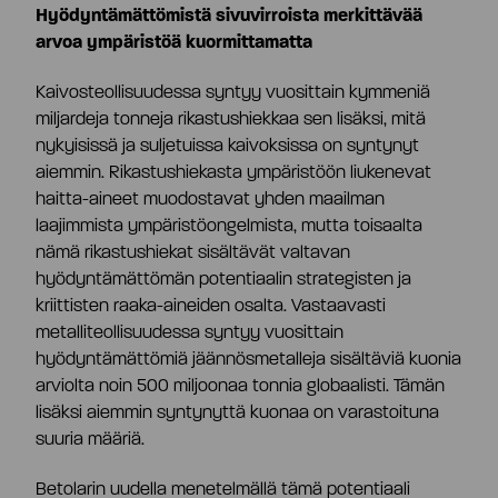
Hyödyntämättömistä sivuvirroista merkittävää
arvoa ympäristöä kuormittamatta
Kaivosteollisuudessa syntyy vuosittain kymmeniä
miljardeja tonneja rikastushiekkaa sen lisäksi, mitä
nykyisissä ja suljetuissa kaivoksissa on syntynyt
aiemmin. Rikastushiekasta ympäristöön liukenevat
haitta-aineet muodostavat yhden maailman
laajimmista ympäristöongelmista, mutta toisaalta
nämä rikastushiekat sisältävät valtavan
hyödyntämättömän potentiaalin strategisten ja
kriittisten raaka-aineiden osalta. Vastaavasti
metalliteollisuudessa syntyy vuosittain
hyödyntämättömiä jäännösmetalleja sisältäviä kuonia
arviolta noin 500 miljoonaa tonnia globaalisti. Tämän
lisäksi aiemmin syntynyttä kuonaa on varastoituna
suuria määriä.
Betolarin uudella menetelmällä tämä potentiaali