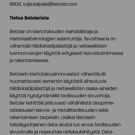
6608, tuija.kalpala@betolar.com
Tietoa Betolarista
Betolar on kiertotalouden mahdollistaja ja
materiaaliteknologian asiantuntija. Tavoitteena on
vähentää hiilidioksidipäästöjä ja neitseellisten
luonnonvarojen käyttöä erityisesti kaivostoiminnassa
ja rakentamisessa.
Betolarin kiertotalousinnovaatiot vähentävät
huomattavasti sementin käytöstä aiheutuvia
hiilidioksidipäästöjä ja neitseellisten raaka-aineiden
käyttöä hyödyntämällä teollisuuden sivuvirtoja.
Betolar kehittää jatkuvasti vähähiilistä Geoprime-
ratkaisuaan kaivos- ja metalliteollisuuden sekä
rakentamisen tarpeisiin. Lisäksi Betolarin
tekoälypohjainen data-alusta luo arvoa teollisuuden
sivuvirroille ja nopeuttaa ratkaisukehitystä. Data-