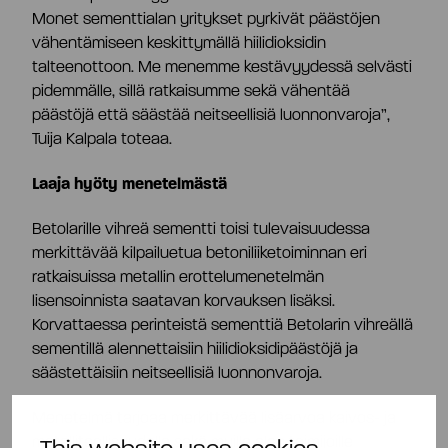
Monet sementtialan yritykset pyrkivät päästöjen
vähentämiseen keskittymällä hiilidioksidin
talteenottoon. Me menemme kestävyydessä selvästi
pidemmälle, sillä ratkaisumme sekä vähentää
päästöjä että säästää neitseellisiä luonnonvaroja”,
Tuija Kalpala toteaa.
Laaja hyöty menetelmästä
Betolarille vihreä sementti toisi tulevaisuudessa
merkittävää kilpailuetua betoniliiketoiminnan eri
ratkaisuissa metallin erottelumenetelmän
lisensoinnista saatavan korvauksen lisäksi.
Korvattaessa perinteistä sementtiä Betolarin vihreällä
sementillä alennettaisiin hiilidioksidipäästöjä ja
säästettäisiin neitseellisiä luonnonvaroja.
Menetelmä tarjoaa merkittävää lisäarvoa kaivos- ja
metalliteollisuudelle sekä muille alan toimijoille