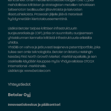
kehittäneet oman metallinerotteluteknologian (MET), joka
mahdollistaa kriittisten ja strategisten metallien tehokkaan
talteenoton teollisuuden jätevirroista ja kaivosten
rikastushiekoista. Prosessin jäljelle jäävä materiaali
hyödynnetään kiertotaloussementtinä.
Lisäksi Betolar tarjoaa kriittisen infrastruktuurin
suojausratkaisuja (CIP), jotka on suunniteltu suojaamaan
yhteiskunnan kannalta kriittistä infrastruktuuria erilaisilta
uhkilta.
Yhtiöllä on vahva ja jatkuvasti laajeneva patenttiportfolio, joka
tukee sen omia teknologioita. Betolar on listattu Helsingin
Nasdaq First North Growth Market -markkinapaikalle, ja sen
osakkeilla käydään kauppaa myös Yhdysvalloissa OTCQX
International -markkinalla.
Lisätietoja: www.betolar.com
Yhteystiedot
Betolar Oyj
Innovaatiokeskus ja pääkonttori