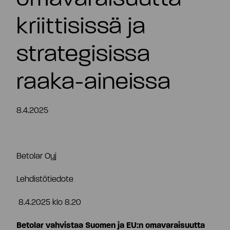
FI
kriittisissä ja
strategisissa
raaka-aineissa
8.4.2025
Betolar Oyj
Lehdistötiedote
8.4.2025 klo 8.20
Tiivistelmä
Betolar vahvistaa Suomen ja EU:n omavaraisuutta