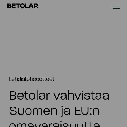
Siirry sisältöön
Betolar
TEKNOLOGIA
RATKAISUT
VASTUULLISUUS
UUTISET & REFERENSSIT
Lehdistötiedotteet
Betolar vahvistaa
YRITYS
Suomen ja EU:n
SIJOITTAJILLE
omavaraisuutta
Ota yhteyttä