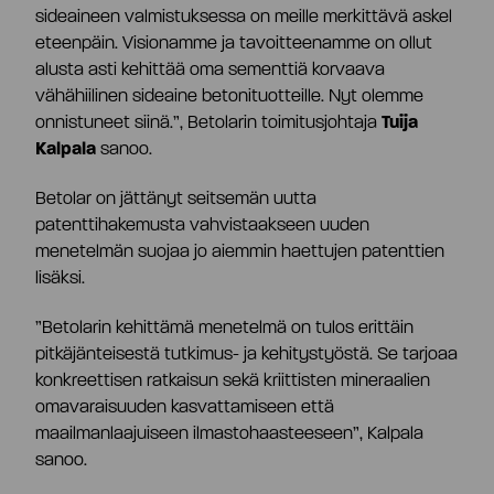
Toimitusjohtaja ja johtoryhmä
sideaineen valmistuksessa on meille merkittävä askel
eteenpäin. Visionamme ja tavoitteenamme on ollut
alusta asti kehittää oma sementtiä korvaava
Palkitseminen
vähähiilinen sideaine betonituotteille. Nyt olemme
onnistuneet siinä.”, Betolarin toimitusjohtaja
Tuija
Kalpala
sanoo.
Riskienhallinta
Betolar on jättänyt seitsemän uutta
patenttihakemusta vahvistaakseen uuden
Sisäpiirihallinto
menetelmän suojaa jo aiemmin haettujen patenttien
lisäksi.
Tiedonantopolitiikka
”Betolarin kehittämä menetelmä on tulos erittäin
pitkäjänteisestä tutkimus- ja kehitystyöstä. Se tarjoaa
konkreettisen ratkaisun sekä kriittisten mineraalien
Tilintarkastaja
omavaraisuuden kasvattamiseen että
maailmanlaajuiseen ilmastohaasteeseen”, Kalpala
sanoo.
Hyväksytty neuvonantaja