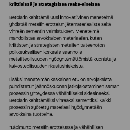
kriittisissä ja strategisissa raaka-aineissa
Osaketiedot
Strategia ja tavoitteet
Betolarin kehittämä uusi innovatiivinen menetelmä
yhdistää metallin erottelun jätemateriaalista sekä
Tiivistelmä
vihreän sementin valmistuksen
.
Menetelmä
Tuottolaskuri
Markkinat
mahdollistaa arvokkaiden materiaalien, kuten
kriittisten ja strategisten metallien talteenoton
Yhtiöjärjestys
poikkeuksellisen korkealla saannolla
Omistajat
Teknologia
metalliteollisuuden hyödyntämättömistä kuonista ja
kaivosteollisuuden rikastushiekoista.
Yhtiökokous
Johdon liiketoimet
Riskit ja epävarmuustekijät
Lisäksi menetelmän keskeinen etu on arvojakeista
puhdistetun jäännöskuonan jatkojalostaminen saman
Osakkeenomistajien nimitystoimikunta
Hallituksen valtuutukset
prosessin yhteydessä vähähiiliseksi sideaineeksi,
Betolarin kehittämäksi vihreäksi sementiksi. Kaikki
prosessiin syötetty materiaali hyödynnetään
Hallitus
Analyytikot ja suositukset
arvokkaina tuotteina.
”Läpimurto metallin erottelussa ja vähähiilisen