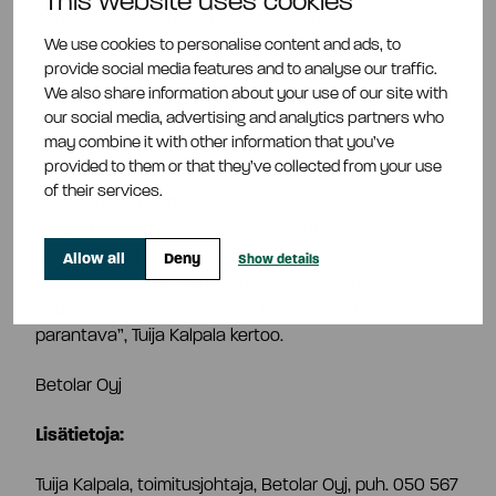
This website uses cookies
parantamalla metallien saantoa, vähentämällä
We use cookies to personalise content and ads, to
jätemääriä ja pienentämällä ympäristöriskejä.
provide social media features and to analyse our traffic.
Menetelmän potentiaalisia käyttäjiä ovat
We also share information about your use of our site with
terässulatot, joita on maailmassa noin tuhat, ja niiden
our social media, advertising and analytics partners who
jätekuonista talteen saatavien arvokkaiden metallien
may combine it with other information that you’ve
kaupallinen arvo on merkittävä.
provided to them or that they’ve collected from your use
of their services.
”Nykyisellään kriittisten metallien tuotannon
kasvattaminen vaatii malmien etsintää ja kaivosten
perustamista. Se on hidasta, kallista ja ympäristöä
Allow all
Deny
Show details
kuormittavaa. Betolarin ratkaisu sitä vastoin on
nopea, kustannustehokas ja ympäristön tilaa
parantava”, Tuija Kalpala kertoo.
Betolar Oyj
Lisätietoja:
Tuija Kalpala, toimitusjohtaja, Betolar Oyj, puh. 050 567