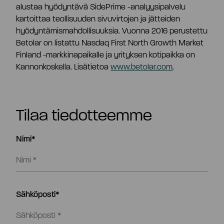
alustaa hyödyntävä SidePrime -analyysipalvelu
kartoittaa teollisuuden sivuvirtojen ja jätteiden
hyödyntämismahdollisuuksia. Vuonna 2016 perustettu
Betolar on listattu Nasdaq First North Growth Market
Finland -markkinapaikalle ja yrityksen kotipaikka on
Kannonkoskella.
Lisätietoa
www.betolar.com
.
Tilaa tiedotteemme
Nimi*
Sähköposti*