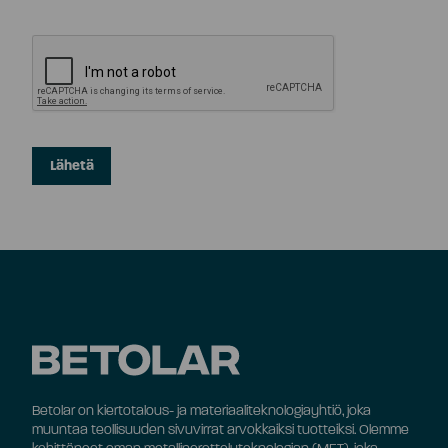
Betolar on kiertotalous- ja materiaaliteknologiayhtiö, joka
muuntaa teollisuuden sivuvirrat arvokkaiksi tuotteiksi. Olemme