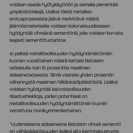
voidaan saada hyötykäyttöön ja samalla pienentää
ympäristöriskejä. Lisäksi tästä metallien
erotusprosessista jäävä merkittävä määrä
jäännösmateriaalia voidaan kokonaisuudessaan
hyödyntää vihreänä sementtinä, jolla voidaan korvata
laajasti sementtituotantoa.
Jo pelkkä metalliteollisuuden hyödyntämättömän
kuonan vuosittainen määrä kattaisi Betolarin
ratkaisulla noin 10 prosenttia maailman
sideainetarpeesta. Tämä vastaisi yhden prosentin
vähennystä maailman hiilidioksidipäästöistä. Lisäksi
voidaan hyödyntää kaivosteollisuuden
rikastushiekkoja, joiden potentiaali on
metalliteollisuuden hyödyntämättömiin kuoniin
verrattuna monikymmenkertainen.
”Uudenlaisena sideaineena Betolarin vihreä sementti
on vähäpäästöisyyden lisäksi aito
kiertotaloustuote
.