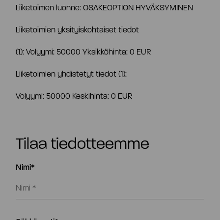
Toimitusjohtaja ja johtoryhmä
Liiketoimen luonne: OSAKEOPTION HYVÄKSYMINEN
Liiketoimien yksityiskohtaiset tiedot
Palkitseminen
(1): Volyymi: 50000 Yksikköhinta: 0 EUR
Riskienhallinta
Liiketoimien yhdistetyt tiedot (1):
Volyymi: 50000 Keskihinta: 0 EUR
Sisäpiirihallinto
Tilaa tiedotteemme
Tiedonantopolitiikka
Nimi*
Tilintarkastaja
Hyväksytty neuvonantaja