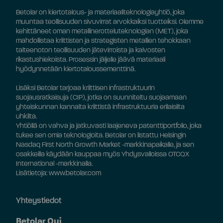
Betolar on kiertotalous- ja materiaaliteknologiayhtiö, joka
muuntaa teollisuuden sivuvirrat arvokkaiksi tuotteiksi. Olemme
kehittäneet oman metallinerotteluteknologian (MET), joka
mahdollistaa kriittisten ja strategisten metallien tehokkaan
talteenoton teollisuuden jätevirroista ja kaivosten
rikastushiekoista. Prosessin jäljelle jäävä materiaali
hyödynnetään kiertotaloussementtinä.
Lisäksi Betolar tarjoaa kriittisen infrastruktuurin
suojausratkaisuja (CIP), jotka on suunniteltu suojaamaan
yhteiskunnan kannalta kriittistä infrastruktuuria erilaisilta
uhkilta.
Yhtiöllä on vahva ja jatkuvasti laajeneva patenttiportfolio, joka
tukee sen omia teknologioita. Betolar on listattu Helsingin
Nasdaq First North Growth Market -markkinapaikalle, ja sen
osakkeilla käydään kauppaa myös Yhdysvalloissa OTCQX
International -markkinalla.
Lisätietoja: www.betolar.com
Yhteystiedot
Betolar Oyj