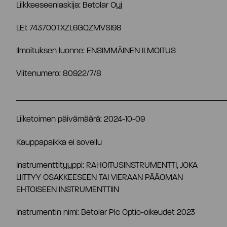
Liikkeeseenlaskija: Betolar Oyj
Osaketiedot
Strategia ja tavoitteet
LEI: 743700TXZL6GQZMVSI98
Ilmoituksen luonne: ENSIMMÄINEN ILMOITUS
Tiivistelmä
Tuottolaskuri
Markkinat
Viitenumero: 80922/7/8
Yhtiöjärjestys
Omistajat
Teknologia
__________________________________
Liiketoimen päivämäärä: 2024-10-09
Yhtiökokous
Johdon liiketoimet
Riskit ja epävarmuustekijät
Kauppapaikka ei sovellu
Osakkeenomistajien nimitystoimikunta
Hallituksen valtuutukset
Instrumenttityyppi: RAHOITUSINSTRUMENTTI, JOKA
LIITTYY OSAKKEESEEN TAI VIERAAN PÄÄOMAN
EHTOISEEN INSTRUMENTTIIN
Hallitus
Analyytikot ja suositukset
Instrumentin nimi: Betolar Plc Optio-oikeudet 2023