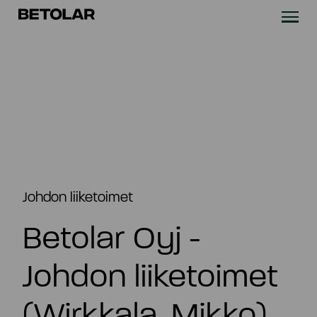
Siirry sisältöön
Betolar
TEKNOLOGIA
RATKAISUT
VASTUULLISUUS
UUTISET & REFERENSSIT
Johdon liiketoimet
Betolar Oyj -
YRITYS
Johdon liiketoimet
SIJOITTAJILLE
(Wirkkala, Mikko)
Ota yhteyttä