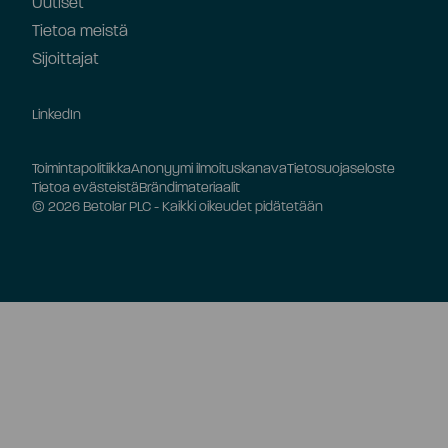
Uutiset
Tietoa meistä
Sijoittajat
LinkedIn
Toimintapolitiikka
Anonyymi ilmoituskanava
Tietosuojaseloste
Tietoa evästeistä
Brändimateriaalit
© 2026 Betolar PLC - Kaikki oikeudet pidätetään