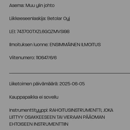
Asema: Muu ylin johto
Osaketiedot
Strategia ja tavoitteet
Liikkeeseenlaskija: Betolar Oyj
Tiivistelmä
LEI: 743700TXZL6GQZMVSI98
Tuottolaskuri
Markkinat
Ilmoituksen luonne: ENSIMMÄINEN ILMOITUS
Yhtiöjärjestys
Omistajat
Teknologia
Viitenumero: 110647/6/6
Yhtiökokous
__________________________________
Johdon liiketoimet
Riskit ja epävarmuustekijät
Liiketoimen päivämäärä: 2025-06-05
Osakkeenomistajien nimitystoimikunta
Hallituksen valtuutukset
Kauppapaikka ei sovellu
Instrumenttityyppi: RAHOITUSINSTRUMENTTI, JOKA
Hallitus
Analyytikot ja suositukset
LIITTYY OSAKKEESEEN TAI VIERAAN PÄÄOMAN
EHTOISEEN INSTRUMENTTIIN