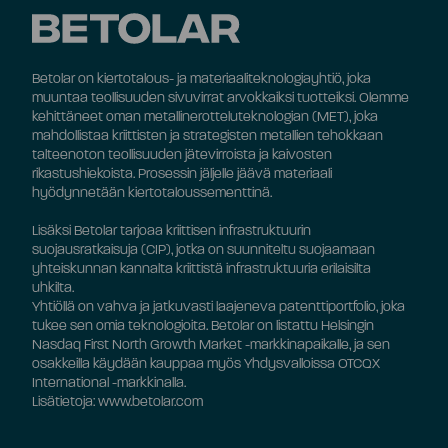
Betolar on kiertotalous- ja materiaaliteknologiayhtiö, joka
muuntaa teollisuuden sivuvirrat arvokkaiksi tuotteiksi. Olemme
kehittäneet oman metallinerotteluteknologian (MET), joka
mahdollistaa kriittisten ja strategisten metallien tehokkaan
talteenoton teollisuuden jätevirroista ja kaivosten
rikastushiekoista. Prosessin jäljelle jäävä materiaali
hyödynnetään kiertotaloussementtinä.
Lisäksi Betolar tarjoaa kriittisen infrastruktuurin
suojausratkaisuja (CIP), jotka on suunniteltu suojaamaan
yhteiskunnan kannalta kriittistä infrastruktuuria erilaisilta
uhkilta.
Yhtiöllä on vahva ja jatkuvasti laajeneva patenttiportfolio, joka
tukee sen omia teknologioita. Betolar on listattu Helsingin
Nasdaq First North Growth Market -markkinapaikalle, ja sen
osakkeilla käydään kauppaa myös Yhdysvalloissa OTCQX
International -markkinalla.
Lisätietoja: www.betolar.com