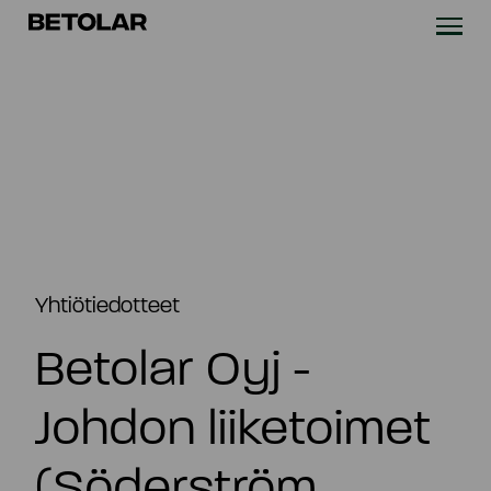
Siirry sisältöön
Betolar
TEKNOLOGIA
RATKAISUT
VASTUULLISUUS
UUTISET & REFERENSSIT
Yhtiötiedotteet
Betolar Oyj -
YRITYS
Johdon liiketoimet
SIJOITTAJILLE
(Söderström,
Ota yhteyttä