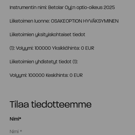
Toimitusjohtaja ja johtoryhmä
Instrumentin nimi: Betolar Oyj:n optio-oikeus 2025
Liiketoimen luonne: OSAKEOPTION HYVÄKSYMINEN
Palkitseminen
Liiketoimien yksityiskohtaiset tiedot
Riskienhallinta
(1): Volyymi: 100000 Yksikköhinta: 0 EUR
Liiketoimien yhdistetyt tiedot (1):
Sisäpiirihallinto
Volyymi: 100000 Keskihinta: 0 EUR
Tiedonantopolitiikka
Tilaa tiedotteemme
Tilintarkastaja
Nimi*
Hyväksytty neuvonantaja