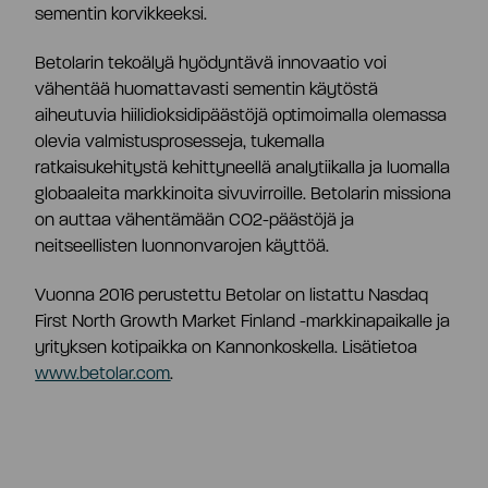
sementin korvikkeeksi.
Betolarin tekoälyä hyödyntävä innovaatio voi
vähentää huomattavasti sementin käytöstä
aiheutuvia hiilidioksidipäästöjä optimoimalla olemassa
olevia valmistusprosesseja, tukemalla
ratkaisukehitystä kehittyneellä analytiikalla ja luomalla
globaaleita markkinoita sivuvirroille. Betolarin missiona
on auttaa vähentämään CO2-päästöjä ja
neitseellisten luonnonvarojen käyttöä.
Vuonna 2016 perustettu Betolar on listattu Nasdaq
First North Growth Market Finland -markkinapaikalle ja
yrityksen kotipaikka on Kannonkoskella. Lisätietoa
www.betolar.com
.