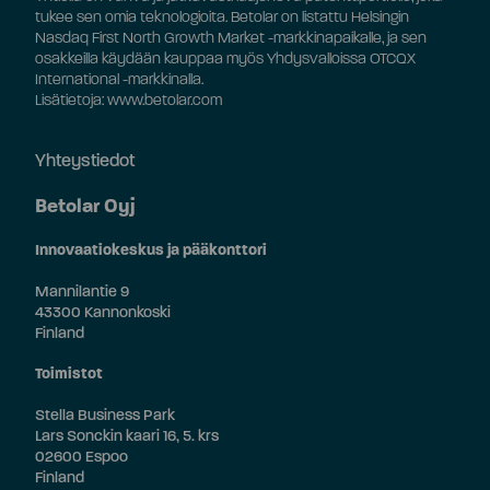
tukee sen omia teknologioita. Betolar on listattu Helsingin
Nasdaq First North Growth Market -markkinapaikalle, ja sen
osakkeilla käydään kauppaa myös Yhdysvalloissa OTCQX
International -markkinalla.
Lisätietoja: www.betolar.com
Yhteystiedot
Betolar Oyj
Innovaatiokeskus ja pääkonttori
Mannilantie 9
43300 Kannonkoski
Finland
Toimistot
Stella Business Park
Lars Sonckin kaari 16, 5. krs
02600 Espoo
Finland