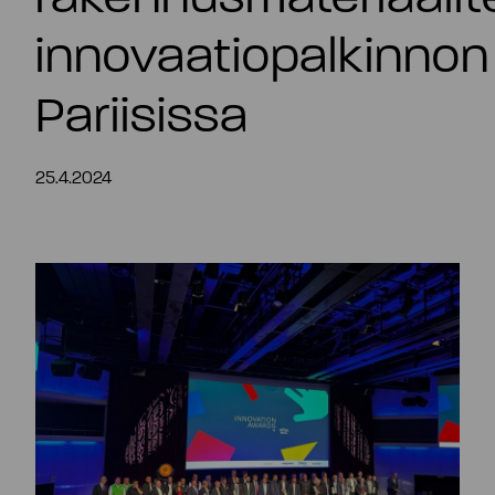
FI
innovaatiopalkinnon
Pariisissa
25.4.2024
Tiivistelmä