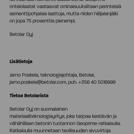
ontelolaatat vastaavat ominaisuuksiltaan perinteisiä
sementtipohjaisia laattoja, mutta niiden hiilijalanjälki
on jopa 75 prosenttia pienempi.
Betolar Oyj
Lisätietoja
Jarno Poskela, teknologiajohtaja, Betolar,
jarno.poskela@betolar.com, puh. +358 40 5016999
Tietoa Betolarista
Betolar Oyj on suomalainen
materiaaliteknologiayritys, joka tarjoaa kestävän ja
vähähiilisen betonin tuotannon Geoprime-ratkaisulla.
Ratkaisulla muunnetaan teollisuuden sivuvirtoja