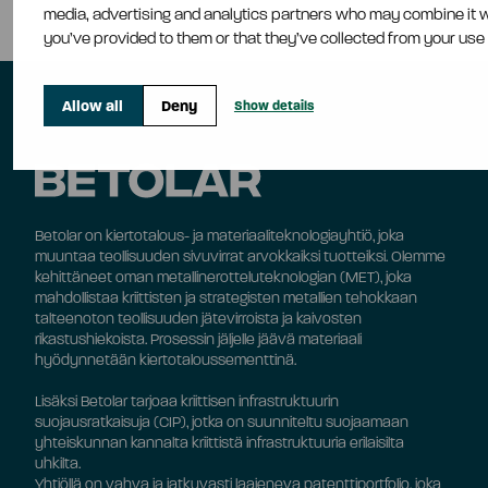
media, advertising and analytics partners who may combine it wi
you’ve provided to them or that they’ve collected from your use 
Allow all
Deny
Show details
Betolar on kiertotalous- ja materiaaliteknologiayhtiö, joka
muuntaa teollisuuden sivuvirrat arvokkaiksi tuotteiksi. Olemme
kehittäneet oman metallinerotteluteknologian (MET), joka
mahdollistaa kriittisten ja strategisten metallien tehokkaan
talteenoton teollisuuden jätevirroista ja kaivosten
rikastushiekoista. Prosessin jäljelle jäävä materiaali
hyödynnetään kiertotaloussementtinä.
Lisäksi Betolar tarjoaa kriittisen infrastruktuurin
suojausratkaisuja (CIP), jotka on suunniteltu suojaamaan
yhteiskunnan kannalta kriittistä infrastruktuuria erilaisilta
uhkilta.
Yhtiöllä on vahva ja jatkuvasti laajeneva patenttiportfolio, joka