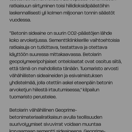
ratkaisuun siirtyminen toisi hiilidioksidipäästöihin
laskennallisesti yli kolmen miljoonan tonnin säästöt
vuodessa.
”Betonin sideaine on suurin CO2-päästöjen lähde
koko arvoketjussa. Sementtiklinkkerille vaihtoehtoisia
ratkaisuja on tutkittava, testattava ja otettava
käyttöön suuressa mittakaavassa. Betolarin
geopolymeeripohjaiset ontelolaatat ovat osoitus siitä,
että tämä on mahdollista tänään. Tuomaristo arvosti
vähähiilisten sideaineiden ja esivalmistuksen
yhdistelmää, jolla otettiin askel eteenpäin betonin
arvoketjun hiilestä irtautumisessa," kilpailun
tuomaristo perustelee.
Betolarin vähähiilinen Geoprime-
betonimateriaaliratkaisun avulla teollisuuden
suurivolyymiset sivuvirrat voidaan muuntaa
korvaamaan sementti sideaineena. Geoprime-