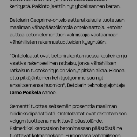
Toimitusjohtaja ja johtoryhmä
kehitystä. Palkinto jaettiin nyt yhdeksännen kerran.
Betolarin Geoprime-ontelolaattaratkaisulla tuotetaan
Palkitseminen
maailman vähäpäästöisimpiä ontelolaattoja. Betolar
auttaa betonielementtien valmistajia vastaamaan
vähähiilisten rakennustuotteiden kysyntään.
Riskienhallinta
”Ontelolaatat ovat betonirakentamisessa keskeinen ja
vaativa rakenteellinen ratkaisu, jonka vähähiilisen
Sisäpiirihallinto
ratkaisun tuotekehitys on vienyt pitkän aikaa. Hienoa,
että pitkäjänteinen kehitystyömme saa nyt
ansaitsemansa huomion”, Betolarin teknologiajohtaja
Tiedonantopolitiikka
Jarno Poskela
sanoo.
Sementti tuottaa seitsemän prosenttia maailman
Tilintarkastaja
hiilidioksidipäästöistä. Ontelolaatat ovat rakentamisen
volyymituotteena merkittävä päästölähde.
Esimerkiksi kerrostalon betonimassan päästöistä ne
Hyväksytty neuvonantaja
tuottavat kolmanneksen. Euroopassa vähähiiliseen