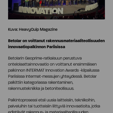
Osaketiedot
Strategia ja tavoitteet
Tiivistelmä
Tuottolaskuri
Kuva: HeavyQuip Magazine
Markkinat
Betolar on voittanut rakennusmateriaaliteollisuuden
Yhtiöjärjestys
Omistajat
innovaatiopalkinnon Pariisissa
Teknologia
Betolarin Geoprime-ratkaisuun perustuva
Yhtiökokous
Johdon liiketoimet
ontelolaattainnovaatio on voittanut ensimmäisen
Riskit ja epävarmuustekijät
palkinnon INTERMAT Innovation Awards -kilpailussa
Pariisissa Intermat-messujen yhteydessä. Betolar
Osakkeenomistajien nimitystoimikunta
Hallituksen valtuutukset
palkittiin kategoriassa rakentaminen,
rakennustekniikka ja betoniteollisuus.
Hallitus
Analyytikot ja suositukset
Palkintoprosessi etsii uusia laitteisiin, tekniikoihin,
palveluihin tai tuotteisiin liittyviä innovaatioita, jotka
edistävät rakennus- ja materiaaliteollisuuden