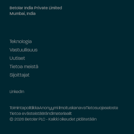
Betolar India Private Limited
Mumbai, India
Teknologia
Vastuullisuus
Uutiset
Tietoa meistä
Sijoittajat
LinkedIn
Toimintapolitiikka
Anonyymi ilmoituskanava
Tietosuojaseloste
Tietoa evästeistä
Brändimateriaalit
© 2026 Betolar PLC - Kaikki oikeudet pidätetään