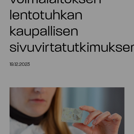
FI
lentotuhkan
kaupallisen
sivuvirtatutkimukse
19.12.2023
Tiivistelmä