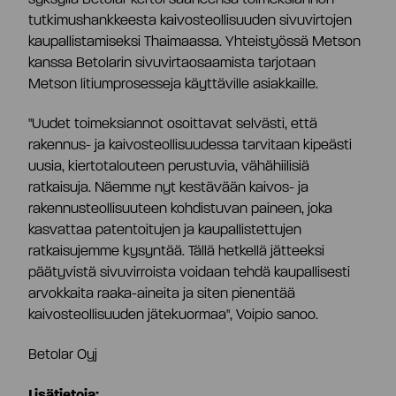
tutkimushankkeesta kaivosteollisuuden sivuvirtojen
kaupallistamiseksi Thaimaassa. Yhteistyössä Metson
kanssa Betolarin sivuvirtaosaamista tarjotaan
Metson litiumprosesseja käyttäville asiakkaille.
"Uudet toimeksiannot osoittavat selvästi, että
rakennus- ja kaivosteollisuudessa tarvitaan kipeästi
uusia, kiertotalouteen perustuvia, vähähiilisiä
ratkaisuja. Näemme nyt kestävään kaivos- ja
rakennusteollisuuteen kohdistuvan paineen, joka
kasvattaa patentoitujen ja kaupallistettujen
ratkaisujemme kysyntää. Tällä hetkellä jätteeksi
päätyvistä sivuvirroista voidaan tehdä kaupallisesti
arvokkaita raaka-aineita ja siten pienentää
kaivosteollisuuden jätekuormaa", Voipio sanoo.
Betolar Oyj
Lisätietoja: