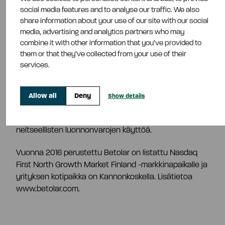
social media features and to analyse our traffic. We also
Ratkaisulla muunnetaan teollisuuden sivuvirtoja
share information about your use of our site with our social
sementin korvikkeeksi.
media, advertising and analytics partners who may
combine it with other information that you’ve provided to
Betolarin tekoälyä hyödyntävä innovaatio voi
them or that they’ve collected from your use of their
vähentää huomattavasti sementin käytöstä
services.
aiheutuvia hiilidioksidipäästöjä optimoimalla olemassa
olevia valmistusprosesseja, tukemalla
ratkaisukehitystä kehittyneellä analytiikalla ja luomalla
Allow all
Deny
Show details
globaaleita markkinoita sivuvirroille. Betolarin missiona
on auttaa vähentämään CO2-päästöjä ja
neitseellisten luonnonvarojen käyttöä.
Vuonna 2016 perustettu Betolar on listattu Nasdaq
First North Growth Market Finland -markkinapaikalle ja
yrityksen kotipaikka on Kannonkoskella. Lisätietoa
www.betolar.com.