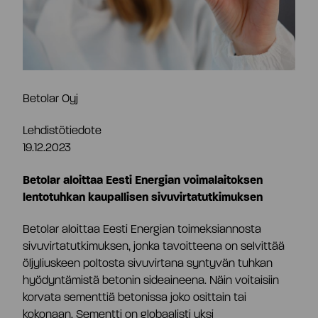
Osaketiedot
Strategia ja tavoitteet
Tiivistelmä
Tuottolaskuri
Markkinat
Betolar Oyj
Yhtiöjärjestys
Omistajat
Lehdistötiedote
Teknologia
19.12.2023
Yhtiökokous
Johdon liiketoimet
Betolar aloittaa Eesti Energian voimalaitoksen
Riskit ja epävarmuustekijät
lentotuhkan kaupallisen sivuvirtatutkimuksen
Osakkeenomistajien nimitystoimikunta
Hallituksen valtuutukset
Betolar aloittaa Eesti Energian toimeksiannosta
sivuvirtatutkimuksen, jonka tavoitteena on selvittää
öljyliuskeen poltosta sivuvirtana syntyvän tuhkan
Hallitus
Analyytikot ja suositukset
hyödyntämistä betonin sideaineena. Näin voitaisiin
korvata sementtiä betonissa joko osittain tai
kokonaan. Sementti on globaalisti yksi