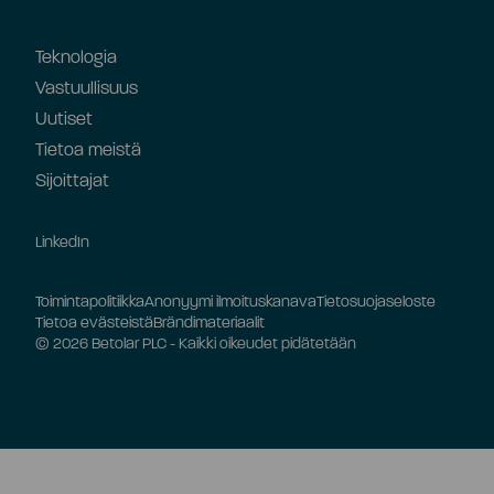
Teknologia
Vastuullisuus
Uutiset
Tietoa meistä
Sijoittajat
LinkedIn
Toimintapolitiikka
Anonyymi ilmoituskanava
Tietosuojaseloste
Tietoa evästeistä
Brändimateriaalit
© 2026 Betolar PLC - Kaikki oikeudet pidätetään