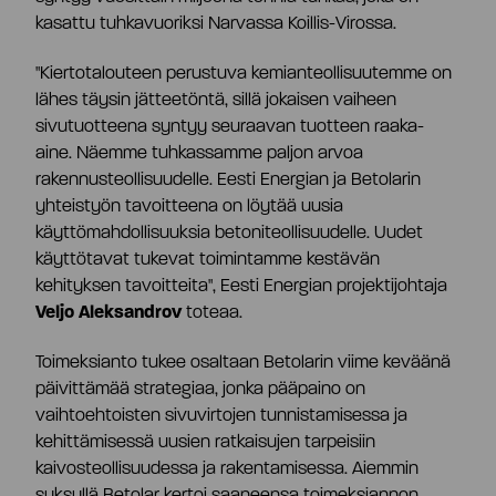
kasattu tuhkavuoriksi Narvassa Koillis-Virossa.
"Kiertotalouteen perustuva kemianteollisuutemme on
lähes täysin jätteetöntä, sillä jokaisen vaiheen
sivutuotteena syntyy seuraavan tuotteen raaka-
aine. Näemme tuhkassamme paljon arvoa
rakennusteollisuudelle. Eesti Energian ja Betolarin
yhteistyön tavoitteena on löytää uusia
käyttömahdollisuuksia betoniteollisuudelle. Uudet
käyttötavat tukevat toimintamme kestävän
kehityksen tavoitteita", Eesti Energian projektijohtaja
Veljo Aleksandrov
toteaa.
Toimeksianto tukee osaltaan Betolarin viime keväänä
päivittämää strategiaa, jonka pääpaino on
vaihtoehtoisten sivuvirtojen tunnistamisessa ja
kehittämisessä uusien ratkaisujen tarpeisiin
kaivosteollisuudessa ja rakentamisessa. Aiemmin
syksyllä Betolar kertoi saaneensa toimeksiannon