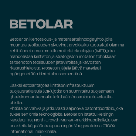
Betolar on kiertotalous- ja materiaaliteknologiayhtiö, joka
muuntaa teollisuuden sivuvirrat arvokkaiksi tuotteiksi. Olemme
kehittäneet oman metallinerotteluteknologian (MET), joka
mahdollistaa kriittisten ja strategisten metallien tehokkaan
talteenoton teollisuuden jätevirroista ja kaivosten
rikastushiekoista. Prosessin jäljelle jäävä materiaali
hyödynnetään kiertotaloussementtinä.
Lisäksi Betolar tarjoaa kriittisen infrastruktuurin
suojausratkaisuja (CIP), jotka on suunniteltu suojaamaan
yhteiskunnan kannalta kriittistä infrastruktuuria erilaisilta
uhkilta.
Yhtiöllä on vahva ja jatkuvasti laajeneva patenttiportfolio, joka
tukee sen omia teknologioita. Betolar on listattu Helsingin
Nasdaq First North Growth Market -markkinapaikalle, ja sen
osakkeilla käydään kauppaa myös Yhdysvalloissa OTCQX
International -markkinalla.