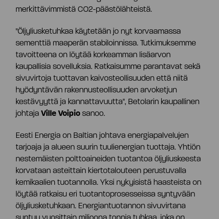
Toimitusjohtaja ja johtoryhmä
merkittävimmistä CO2-päästölähteistä.
"Öljyliusketuhkaa käytetään jo nyt korvaamassa
Palkitseminen
sementtiä maaperän stabiloinnissa. Tutkimuksemme
tavoitteena on löytää korkeamman lisäarvon
kaupallisia sovelluksia. Ratkaisumme parantavat sekä
Riskienhallinta
sivuvirtoja tuottavan kaivosteollisuuden että niitä
hyödyntävän rakennusteollisuuden arvoketjun
kestävyyttä ja kannattavuutta", Betolarin kaupallinen
Sisäpiirihallinto
johtaja
Ville Voipio
sanoo.
Eesti Energia on Baltian johtava energiapalvelujen
Tiedonantopolitiikka
tarjoaja ja alueen suurin tuulienergian tuottaja. Yhtiön
nestemäisten polttoaineiden tuotantoa öljyliuskeesta
korvataan asteittain kiertotalouteen perustuvalla
Tilintarkastaja
kemikaalien tuotannolla. Yksi nykyisistä haasteista on
löytää ratkaisu eri tuotantoprosesseissa syntyvään
öljyliusketuhkaan. Energiantuotannon sivuvirtana
Hyväksytty neuvonantaja
syntyy vuosittain miljoona tonnia tuhkaa, joka on