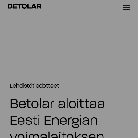
Siirry sisältöön
Betolar
TEKNOLOGIA
RATKAISUT
VASTUULLISUUS
UUTISET & REFERENSSIT
Lehdistötiedotteet
Betolar aloittaa
YRITYS
Eesti Energian
SIJOITTAJILLE
voimalaitoksen
Ota yhteyttä